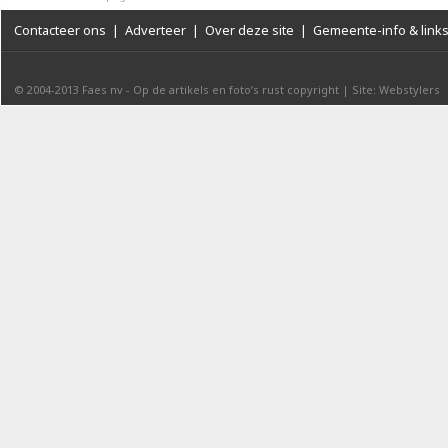
Contacteer ons
|
Adverteer
|
Over deze site
|
Gemeente-info & link
© 2004-2013
Faes nv
-
Op de artikels en foto’s rust copyright
|
Site: Webstylers