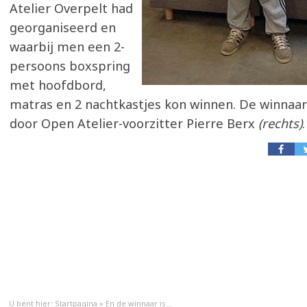
Atelier Overpelt had
georganiseerd en
waarbij men een 2-
persoons boxspring
met hoofdbord,
matras en 2 nachtkastjes kon winnen. De winnaa
door Open Atelier-voorzitter Pierre Berx
(rechts)
.
U bent hier:
Startpagina
»
En de winnaar is...