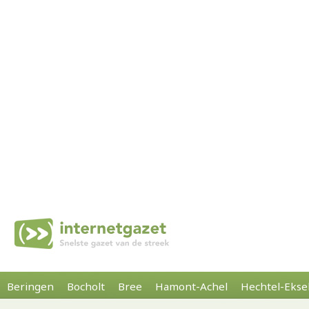
Beringen
Bocholt
Bree
Hamont-Achel
Hechtel-Ekse