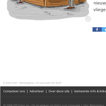
nieuw
vliege
U bent hier:
Startpagina
»
En wie won de dvd?
Contacteer ons
|
Adverteer
|
Over deze site
|
Gemeente-info & link
© 2004-2013
Faes nv
-
Op de artikels en foto’s rust copyright
|
Site: Webstylers