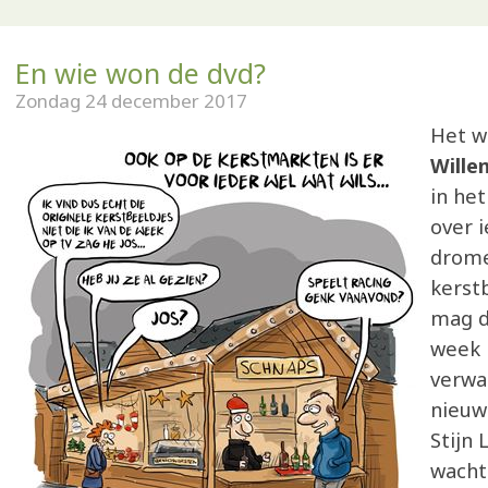
En wie won de dvd?
Zondag 24 december 2017
Het 
Wille
in he
over i
drome
kerstb
mag d
week 
verwa
nieuw
Stijn 
wacht