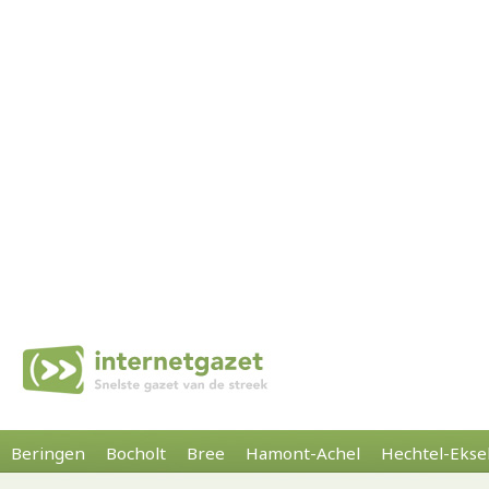
Beringen
Bocholt
Bree
Hamont-Achel
Hechtel-Ekse