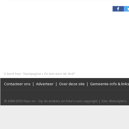
U bent hier:
Startpagina
»
En wie won de dvd?
Contacteer ons
|
Adverteer
|
Over deze site
|
Gemeente-info & link
© 2004-2013
Faes nv
-
Op de artikels en foto’s rust copyright
|
Site: Webstylers