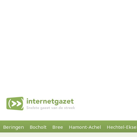
Beringen
Bocholt
Bree
Hamont-Achel
Hechtel-Ekse