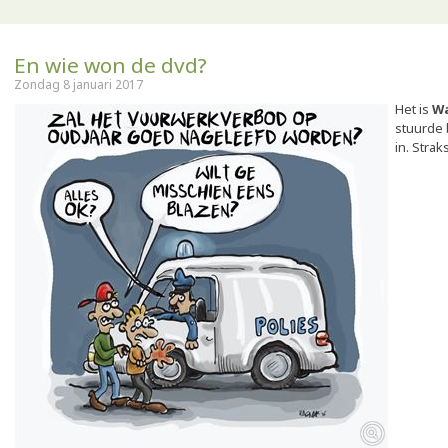
En wie won de dvd?
Zondag 8 januari 2017
Het is
Wa
stuurde 
in. Stra