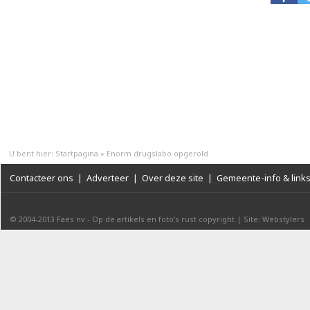
U bent hier:
Startpagina
»
Enorm drugslabo opgerold
Contacteer ons
|
Adverteer
|
Over deze site
|
Gemeente-info & link
© 2004-2013
Faes nv
-
Op de artikels en foto’s rust copyright
|
Site: Webstylers