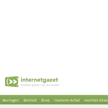
Beringen
Bocholt
Bree
Hamont-Achel
Hechtel-Ekse