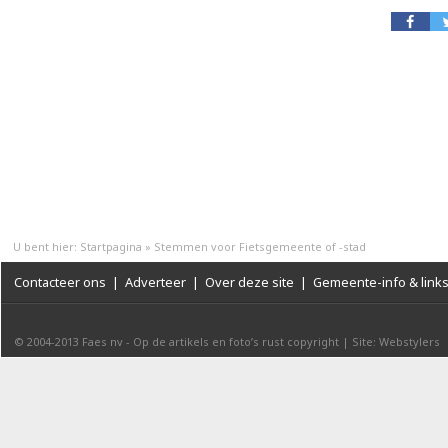
U bent hier:
Startpagina
»
Stemmen voor Fietsgemeente of -stad
Contacteer ons
|
Adverteer
|
Over deze site
|
Gemeente-info & link
© 2004-2013
Faes nv
-
Op de artikels en foto’s rust copyright
|
Site: Webstylers