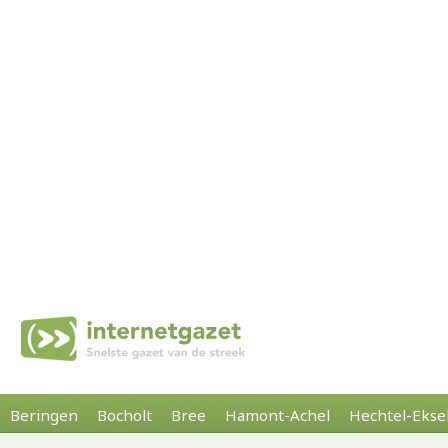
Beringen
Bocholt
Bree
Hamont-Achel
Hechtel-Ekse