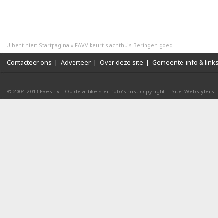
U bent hier:
Startpagina
»
FAVV keurt slachthuis Beringen goed
Contacteer ons
|
Adverteer
|
Over deze site
|
Gemeente-info & link
© 2004-2013
Faes nv
-
Op de artikels en foto’s rust copyright
|
Site: Webstylers