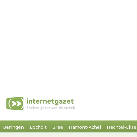
Beringen
Bocholt
Bree
Hamont-Achel
Hechtel-Ekse