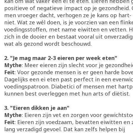
kan om wat vaker een ei te eten. Eieren hebben
positieve of negatieve impact op je gezondheid.
men vroeger dacht, verhogen ze je kans op hart-
niet. Wat ze wél doen, is je voorzien van een flink
voedingsstoffen, met name eiwitten en vetten. H
zich in de dooier en bestaat vooral uit onverzadi
wat als gezond wordt beschouwd.
2. "Je mag maar 2-3 eieren per week eten"
Mythe
: Meer eieren zijn slecht voor je gezondhei
Feit
: Voor gezonde mensen is er geen harde bov
Dagelijks een ei eten past perfect in een evenwi
voedingspatroon. Diabetici of mensen met hart
kunnen best overleggen met hun arts of diëtist.
3. "Eieren dikken je aan"
Mythe
: Eieren zijn vet en zorgen voor gewichts
Feit
: Eieren zijn voedzaam, bevatten eiwitten en
lang verzadigd gevoel. Dat kan zelfs helpen bij