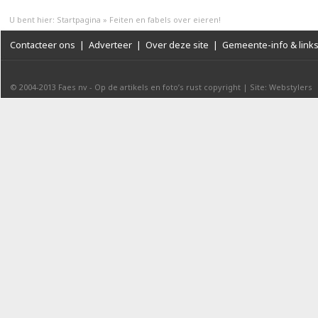
U bent hier:
Startpagina
»
Feiten en fabels over eieren!
Contacteer ons
|
Adverteer
|
Over deze site
|
Gemeente-info & link
© 2004-2013
Faes nv
-
Op de artikels en foto’s rust copyright
|
Site: Webstylers