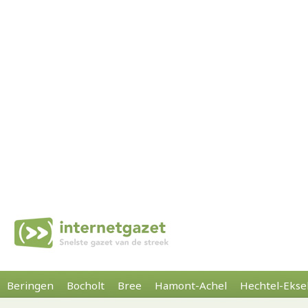
Beringen
Bocholt
Bree
Hamont-Achel
Hechtel-Ekse