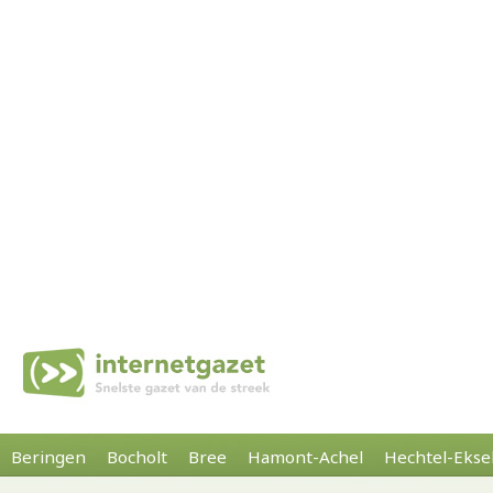
Beringen
Bocholt
Bree
Hamont-Achel
Hechtel-Ekse