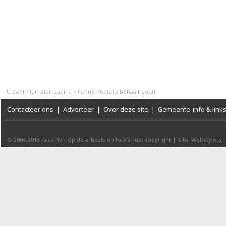
U bent hier:
Startpagina
»
Fenne Peeters behaalt goud
Contacteer ons
|
Adverteer
|
Over deze site
|
Gemeente-info & link
© 2004-2013
Faes nv
-
Op de artikels en foto’s rust copyright
|
Site: Webstylers