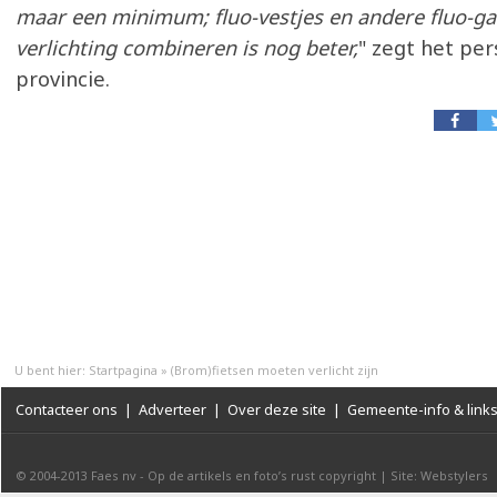
maar een minimum; fluo-vestjes en andere fluo-g
verlichting combineren is nog beter,
" zegt het per
provincie.
U bent hier:
Startpagina
»
(Brom)fietsen moeten verlicht zijn
Contacteer ons
|
Adverteer
|
Over deze site
|
Gemeente-info & link
© 2004-2013
Faes nv
-
Op de artikels en foto’s rust copyright
|
Site: Webstylers