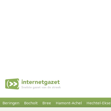
Beringen
Bocholt
Bree
Hamont-Achel
Hechtel-Ekse