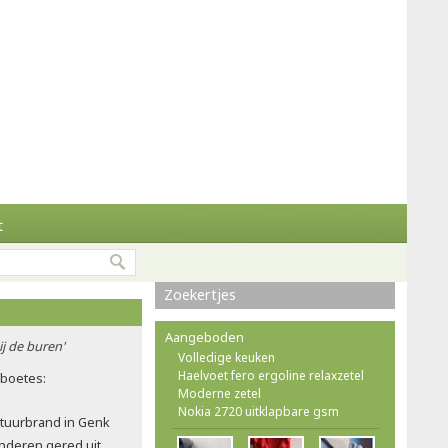
t
Zoekertjes
Aangeboden
ij de buren'
Volledige keuken
Haelvoet fero ergoline relaxzetel
rboetes:
Moderne zetel
Nokia 2720 uitklapbare gsm
atuurbrand in Genk
nderen gered uit