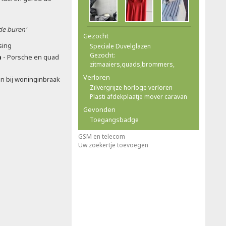
 de buren'
Gezocht
sing
Speciale Duvelglazen
Gezocht:
n
- Porsche en quad
zitmaaiers,quads,brommers,
Verloren
en bij woninginbraak
Zilvergrijze horloge verloren
Plasti afdekplaatje mover caravan
Gevonden
Toegangsbadge
GSM en telecom
Uw zoekertje toevoegen