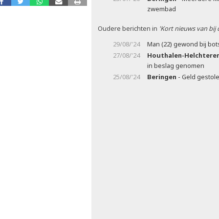
zwembad
Oudere berichten in
'Kort nieuws van bij
29/08/'24
Man (22) gewond bij bot
27/08/'24
Houthalen-Helchtere
in beslag genomen
25/08/'24
Beringen
- Geld gestol