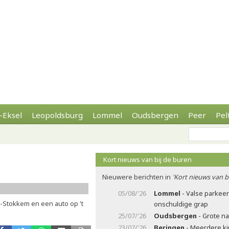
-Eksel
Leopoldsburg
Lommel
Oudsbergen
Peer
Pel
Kort nieuws van bij de buren
Nieuwere berichten in
'Kort nieuws van b
05/08/'26
Lommel
- Valse parkee
n-Stokkem en een auto op 't
onschuldige grap
25/07/'26
Oudsbergen
- Grote n
23/07/'26
Beringen
- Meerdere ki