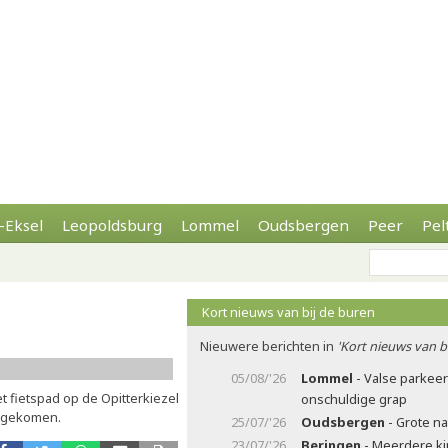
-Eksel
Leopoldsburg
Lommel
Oudsbergen
Peer
Pel
Kort nieuws van bij de buren
Nieuwere berichten in
'Kort nieuws van b
05/08/'26
Lommel
- Valse parkee
 fietspad op de Opitterkiezel
onschuldige grap
l gekomen.
25/07/'26
Oudsbergen
- Grote n
23/07/'26
Beringen
- Meerdere ki