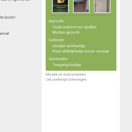
 de buren'
Gezocht
Oude motorcross spullen
Munten gezocht
verval
Verloren
Gouden armbandje
Plasti afdekplaatje mover caravan
Gevonden
Toegangsbadge
Muziek en instrumenten
Uw zoekertje toevoegen