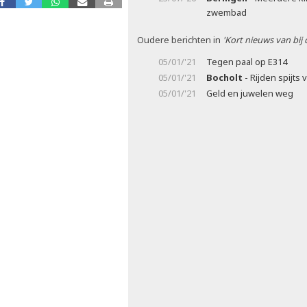
zwembad
Oudere berichten in
'Kort nieuws van bij
05/01/'21
Tegen paal op E314
05/01/'21
Bocholt
- Rijden spijts 
05/01/'21
Geld en juwelen weg