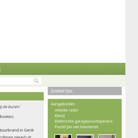
t
Zoekertjes
Aangeboden
ij de buren'
Antieke radio
Kleed
rboetes:
Elektrische garagepoortopeners
Puzzel Jan van Haasteren
atuurbrand in Genk
nderen gered uit