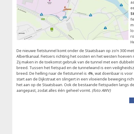
a
e
S
fi
me
lo
ro
H
De nieuwe fietstunnel komt onder de Staatsbaan op zo’n 300 met
Albertkanaal. Fietsers richting het oosten en het westen hoeven 
Zij maken in de toekomst gebruik van de tunnel met een dubbelr
breed. Tussen het fietspad en de tunnelwand is een veiligheids
breed. De helling naar de fietstunnel is 4%, wat doenbaar is voor 
start aan de Dijkstraat en slingert in een vloeiende beweging richt
het aan op de Staatsbaan. Ook de bestaande fietspaden langs d
aangepast, zodat alles één geheel vormt.
(foto AWV)