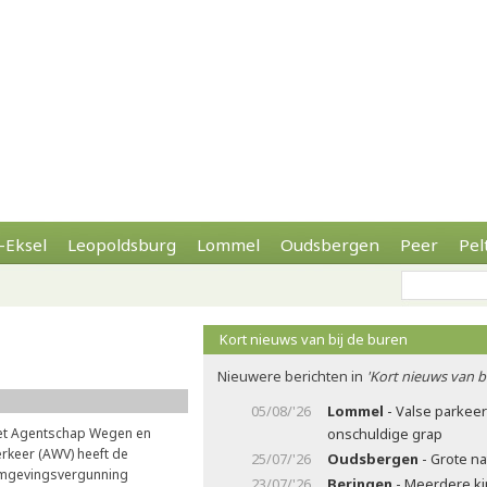
-Eksel
Leopoldsburg
Lommel
Oudsbergen
Peer
Pel
Kort nieuws van bij de buren
Nieuwere berichten in
'Kort nieuws van b
05/08/'26
Lommel
- Valse parkee
et Agentschap Wegen en
onschuldige grap
rkeer (AWV) heeft de
25/07/'26
Oudsbergen
- Grote n
mgevingsvergunning
23/07/'26
Beringen
- Meerdere ki