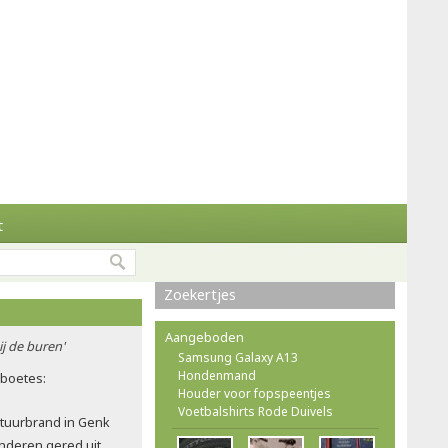
t
Zoekertjes
Aangeboden
ij de buren'
Samsung Galaxy A13
Hondenmand
rboetes:
Houder voor fopspeentjes
Voetbalshirts Rode Duivels
atuurbrand in Genk
nderen gered uit