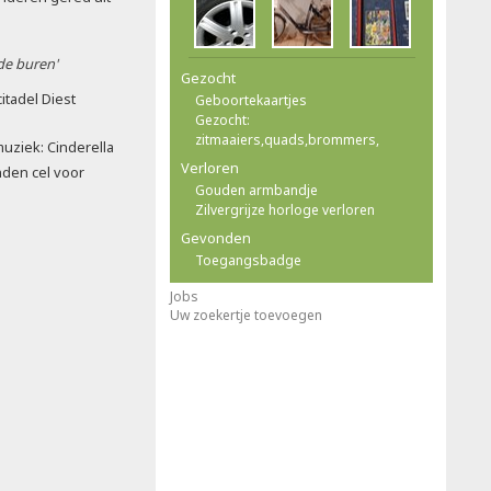
 de buren'
Gezocht
citadel Diest
Geboortekaartjes
Gezocht:
zitmaaiers,quads,brommers,
uziek: Cinderella
Verloren
nden cel voor
Gouden armbandje
Zilvergrijze horloge verloren
Gevonden
Toegangsbadge
Jobs
Uw zoekertje toevoegen