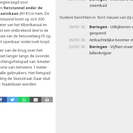
angevraagd voor
zwembad
en
fietstunnel onder de
taatsbaan
(N141) in Ham. De
Oudere berichten in
'Kort nieuws van bij
etstunnel komt op zo’n 300
ter van het Albertkanaal en
29/05/'26
Beringen
- Uitkijktoren 
st een ontbrekend deel in de
geopend
ute van de fietssnelweg F5 op.
26/05/'26
Ambachtelijke boomer-m
et openbaar onderzoek loopt.
22/05/'26
Beringen
- Vijftien maa
er van de brug over het
billenknijper
niet langer langs de ovonde.
ichtingsfietspad van 4 meter
zone van minstens 1 meter
alle gebruikers. Het fietspad
ing de Sluisstraat. Daar sluit
e Staatsbaan worden