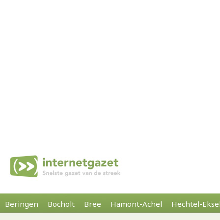
Beringen
Bocholt
Bree
Hamont-Achel
Hechtel-Ekse