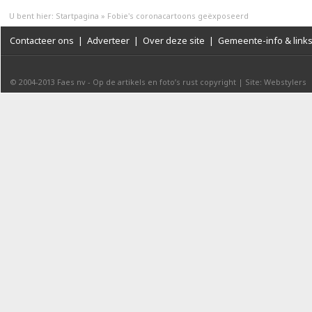
U bent hier:
Startpagina
»
Fobie's coronacartoons geëxposeerd
Contacteer ons
|
Adverteer
|
Over deze site
|
Gemeente-info & link
© 2004-2013
Faes nv
-
Op de artikels en foto’s rust copyright
|
Site: Webstylers