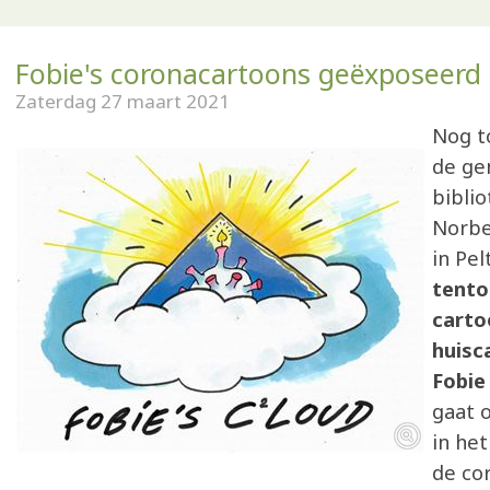
Fobie's coronacartoons geëxposeerd
Zaterdag 27 maart 2021
Nog to
de ge
bibli
Norbe
in Pel
tento
carto
huisc
Fobie
gaat 
in het
de co