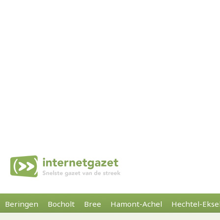
Beringen
Bocholt
Bree
Hamont-Achel
Hechtel-Ekse