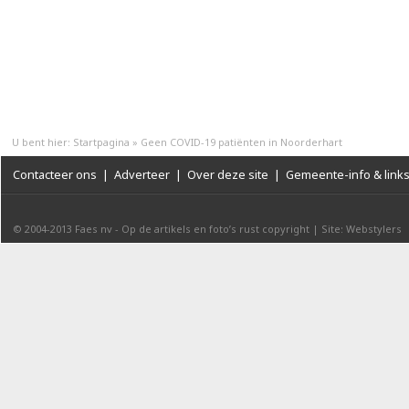
U bent hier:
Startpagina
»
Geen COVID-19 patiënten in Noorderhart
Contacteer ons
|
Adverteer
|
Over deze site
|
Gemeente-info & link
© 2004-2013
Faes nv
-
Op de artikels en foto’s rust copyright
|
Site: Webstylers