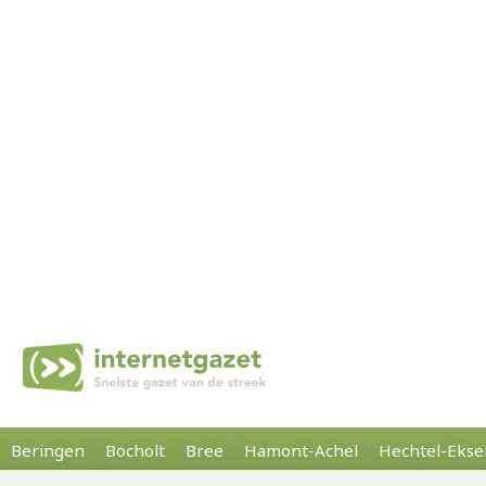
Beringen
Bocholt
Bree
Hamont-Achel
Hechtel-Ekse