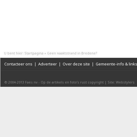
U bent hier:
Startpagina
»
Geen naaktstrand in Bredene?
Contacteer ons
|
Adverteer
|
Over deze site
|
Gemeente-info & link
© 2004-2013
Faes nv
-
Op de artikels en foto’s rust copyright
|
Site: Webstylers