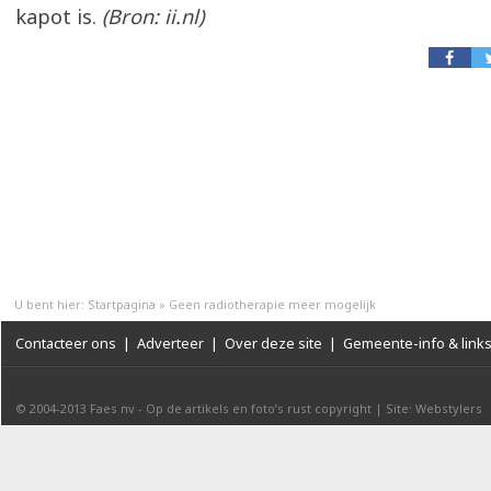
kapot is.
(Bron: ii.nl)
U bent hier:
Startpagina
»
Geen radiotherapie meer mogelijk
Contacteer ons
|
Adverteer
|
Over deze site
|
Gemeente-info & link
© 2004-2013
Faes nv
-
Op de artikels en foto’s rust copyright
|
Site: Webstylers