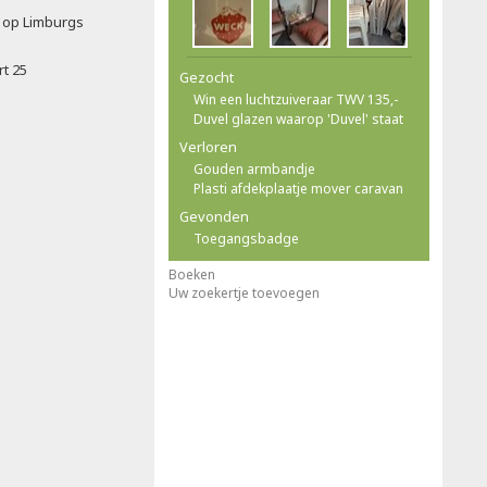
t op Limburgs
rt 25
Gezocht
Win een luchtzuiveraar TWV 135,-
Duvel glazen waarop 'Duvel' staat
Verloren
Gouden armbandje
Plasti afdekplaatje mover caravan
Gevonden
Toegangsbadge
Boeken
Uw zoekertje toevoegen