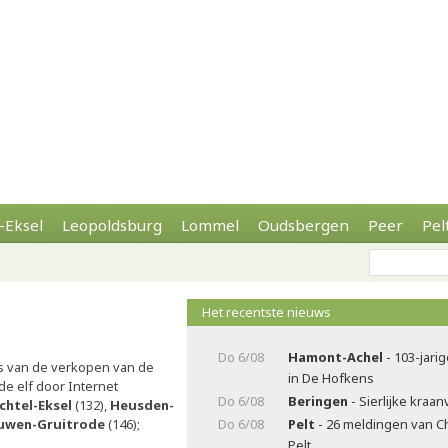
-Eksel
Leopoldsburg
Lommel
Oudsbergen
Peer
Pel
Het recentste nieuws
Do 6/08
Hamont-Achel
- 103-jarig
s van de verkopen van de
in De Hofkens
e elf door Internet
Do 6/08
Beringen
- Sierlijke kraa
htel-Eksel
(132),
Heusden-
wen-Gruitrode
(146);
Do 6/08
Pelt
- 26 meldingen van C
Pelt