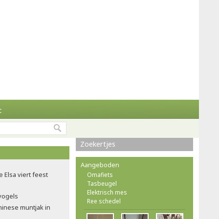
t
Zoekertjes
Aangeboden
e Elsa viert feest
Omafiets
Tasbeugel
Elektrisch mes
nvogels
Ree schedel
hinese muntjak in