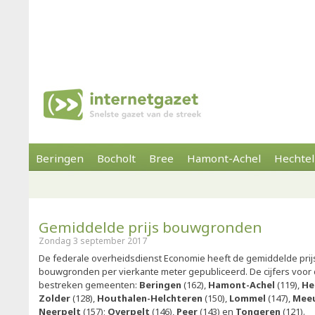
Beringen
Bocholt
Bree
Hamont-Achel
Hechtel
Gemiddelde prijs bouwgronden
Zondag 3 september 2017
De federale overheidsdienst Economie heeft de gemiddelde prij
bouwgronden per vierkante meter gepubliceerd. De cijfers voor d
bestreken gemeenten:
Beringen
(162),
Hamont-Achel
(119),
Hec
Zolder
(128),
Houthalen-Helchteren
(150),
Lommel
(147),
Meeu
Neerpelt
(157);
Overpelt
(146),
Peer
(143) en
Tongeren
(121).