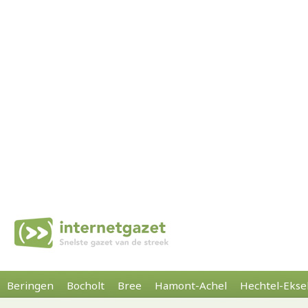
Beringen
Bocholt
Bree
Hamont-Achel
Hechtel-Ekse