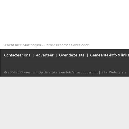
U bent hier:
Startpagina
»
Gerard Breemans overleden
Contacteer ons
|
Adverteer
|
Over deze site
|
Gemeente-info & link
© 2004-2013
Faes nv
-
Op de artikels en foto’s rust copyright
|
Site: Webstylers