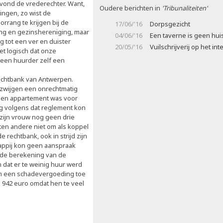
 vond de vrederechter. Want,
Oudere berichten in
'Tribunaliteiten'
ingen, zo wist de
rrang te krijgen bij de
17/06/'16
Dorpsgezicht
ing en gezinshereniging, maar
04/06/'16
Een taverne is geen hui
g tot een ver en duister
20/05/'16
Vuilschrijverij op het int
t logisch dat onze
 een huurder zelf een
rechtbank van Antwerpen.
 zwijgen een onrechtmatig
 een appartement was voor
og volgens dat reglement kon
zijn vrouw nog geen drie
en andere niet om als koppel
rechtbank, ook in strijd zijn
appij kon geen aanspraak
 de berekening van de
 dat er te weinig huur werd
en een schadevergoeding toe
 942 euro omdat hen te veel