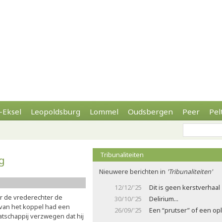
-Eksel
Leopoldsburg
Lommel
Oudsbergen
Peer
Pel
Tribunaliteiten
g
Nieuwere berichten in
'Tribunaliteiten'
12/12/'25
Dit is geen kerstverhaal
or de vrederechter de
30/10/'25
Delirium...
 van het koppel had een
26/09/'25
Een “prutser” of een opl
schappij verzwegen dat hij