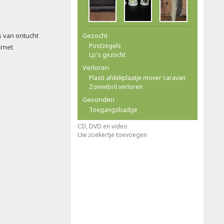
s van ontucht
Gezocht
Postzegels
ernet
Lp's gezocht
Verloren
Plasti afdekplaatje mover caravan
Zonnebril verloren
Gevonden
Toegangsbadge
CD, DVD en video
Uw zoekertje toevoegen