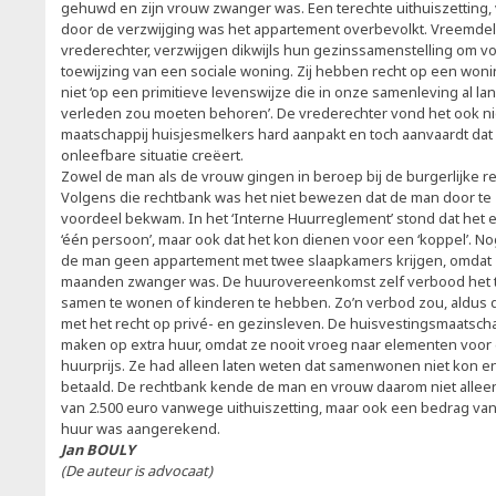
gehuwd en zijn vrouw zwanger was. Een terechte uithuiszetting,
door de verzwijging was het appartement overbevolkt. Vreemdel
vrederechter, verzwijgen dikwijls hun gezinssamenstelling om voo
toewijzing van een sociale woning. Zij hebben recht op een won
niet ‘op een primitieve levenswijze die in onze samenleving al lan
verleden zou moeten behoren’. De vrederechter vond het ook nie
maatschappij huisjesmelkers hard aanpakt en toch aanvaardt dat
onleefbare situatie creëert.
Zowel de man als de vrouw gingen in beroep bij de burgerlijke 
Volgens die rechtbank was het niet bewezen dat de man door te
voordeel bekwam. In het ‘Interne Huurreglement’ stond dat het
‘één persoon’, maar ook dat het kon dienen voor een ‘koppel’. N
de man geen appartement met twee slaapkamers krijgen, omdat 
maanden zwanger was. De huurovereenkomst zelf verbood het t
samen te wonen of kinderen te hebben. Zo’n verbod zou, aldus de 
met het recht op privé- en gezinsleven. De huisvestingsmaatsch
maken op extra huur, omdat ze nooit vroeg naar elementen voor
huurprijs. Ze had alleen laten weten dat samenwonen niet kon en
betaald. De rechtbank kende de man en vrouw daarom niet alle
van 2.500 euro vanwege uithuiszetting, maar ook een bedrag van
huur was aangerekend.
Jan BOULY
(De auteur is advocaat)