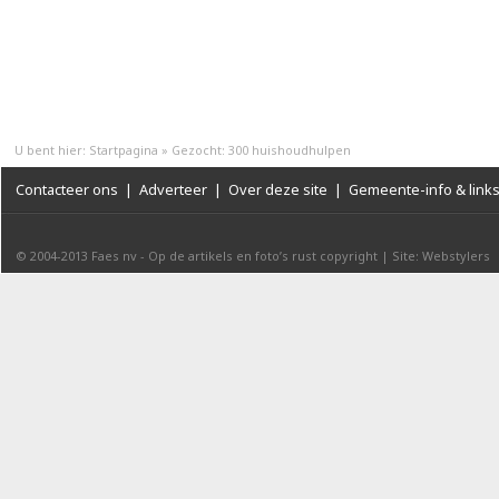
U bent hier:
Startpagina
»
Gezocht: 300 huishoudhulpen
Contacteer ons
|
Adverteer
|
Over deze site
|
Gemeente-info & link
© 2004-2013
Faes nv
-
Op de artikels en foto’s rust copyright
|
Site: Webstylers