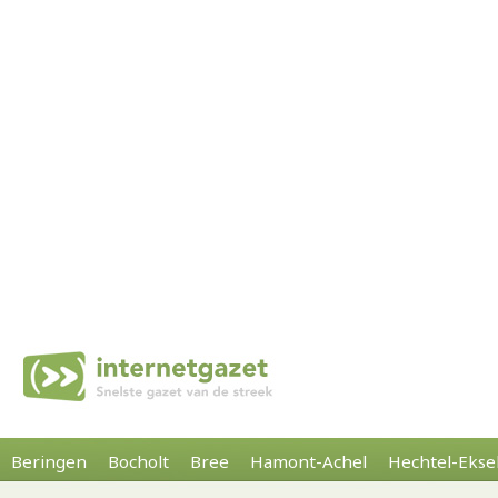
Beringen
Bocholt
Bree
Hamont-Achel
Hechtel-Ekse