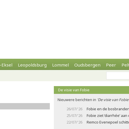
-Eksel
Leopoldsburg
Lommel
Oudsbergen
Peer
Pel
De visie van Fobie
Nieuwere berichten in
'De visie van Fobie
26/07/'26
Fobie en de bosbrande
25/07/'26
Fobie ziet ‘diarrhée’ aa
22/07/'26
Remco Evenepoel schitter