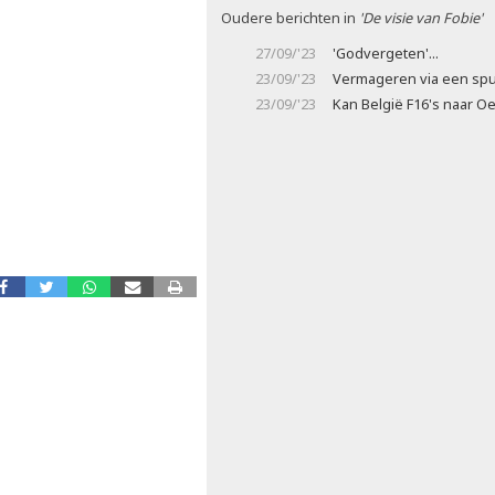
Oudere berichten in
'De visie van Fobie'
27/09/'23
'Godvergeten'...
23/09/'23
Vermageren via een spu
23/09/'23
Kan België F16's naar O