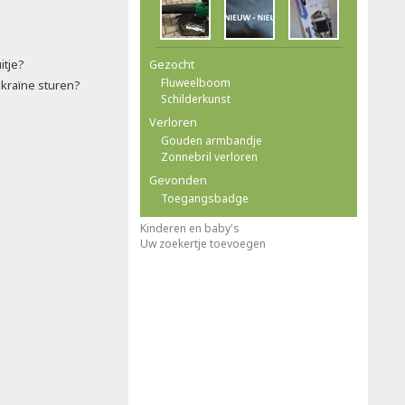
itje?
Gezocht
Fluweelboom
ekraïne sturen?
Schilderkunst
Verloren
Gouden armbandje
Zonnebril verloren
Gevonden
Toegangsbadge
Kinderen en baby's
Uw zoekertje toevoegen