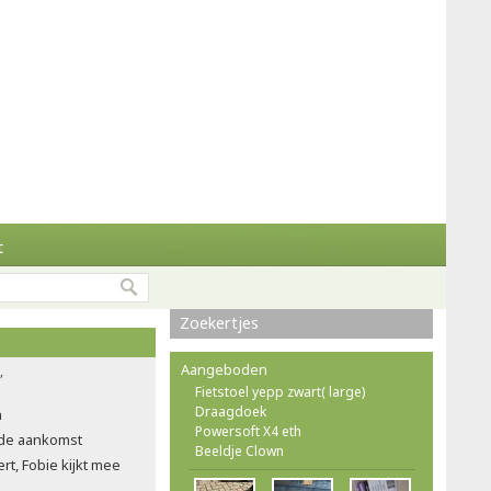
t
Zoekertjes
Aangeboden
'
Fietstoel yepp zwart( large)
Draagdoek
n
Powersoft X4 eth
n de aankomst
Beeldje Clown
t, Fobie kijkt mee