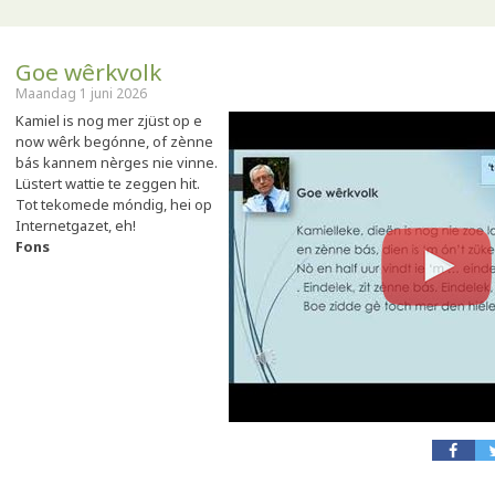
Goe wêrkvolk
Maandag 1 juni 2026
Kamiel is nog mer zjüst op e
now wêrk begónne, of zènne
bás kannem nèrges nie vinne.
Lüstert wattie te zeggen hit.
Tot tekomede móndig, hei op
Internetgazet, eh!
Fons