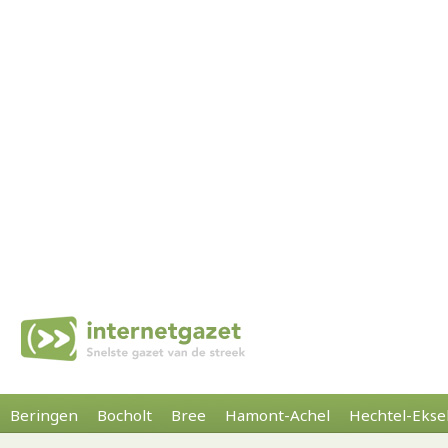
Beringen
Bocholt
Bree
Hamont-Achel
Hechtel-Ekse