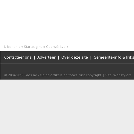
U bent hier:
Startpagina
»
Goe wêrkvolk
Contacteer ons
|
Adverteer
|
Over deze site
|
Gemeente-info & link
© 2004-2013
Faes nv
-
Op de artikels en foto’s rust copyright
|
Site: Webstylers