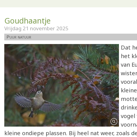
Goudhaantje
Vrijdag 21 november 2025
Puur natuur
Dat h
het kl
van Eu
wisten
vooral
kleine
motte
drinke
vogel 
voorn
kleine ondiepe plassen. Bij heel nat weer, zoals d