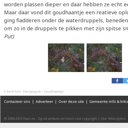
worden plassen dieper en daar hebben ze echt e
Maar daar vond dit goudhaantje een reatieve oplo
ging fladderen onder de waterdruppels, beneden
om zo in de druppels te pikken met zijn spitse s
Put)
U bent hier:
Startpagina
»
Goudhaantje
Contacteer ons
|
Adverteer
|
Over deze site
|
Gemeente-info & link
© 2004-2013
Faes nv
-
Op de artikels en foto’s rust copyright
|
Site: Webstylers