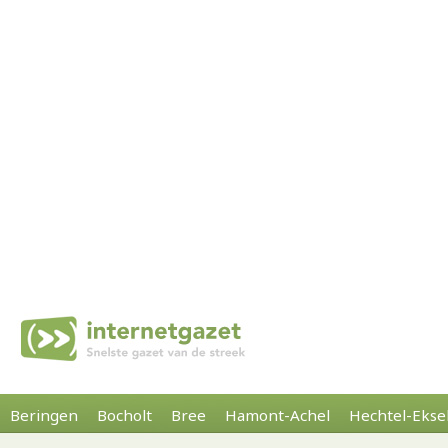
Beringen
Bocholt
Bree
Hamont-Achel
Hechtel-Ekse