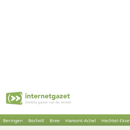
Beringen
Bocholt
Bree
Hamont-Achel
Hechtel-Ekse