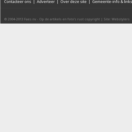
Contacteer ons
|
Adverteer
|
Over deze site
|
Gemeente-info & link
© 2004-2013
Faes nv
-
Op de artikels en foto’s rust copyright
|
Site: Webstylers