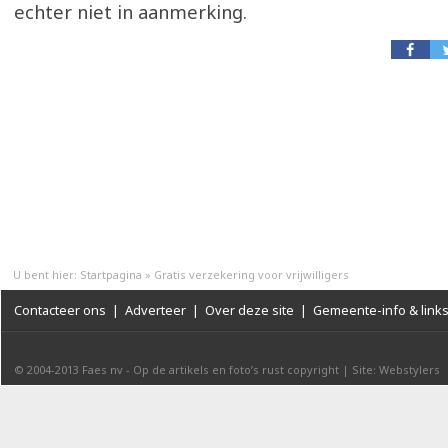
echter niet in aanmerking.
U bent hier:
Startpagina
»
Gratis verzekering voor vrijwilligers
Contacteer ons
|
Adverteer
|
Over deze site
|
Gemeente-info & link
© 2004-2013
Faes nv
-
Op de artikels en foto’s rust copyright
|
Site: Webstylers