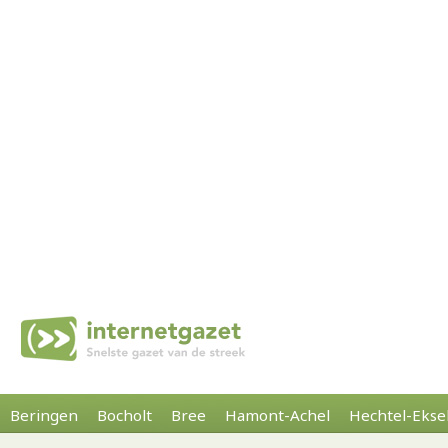
Beringen
Bocholt
Bree
Hamont-Achel
Hechtel-Ekse