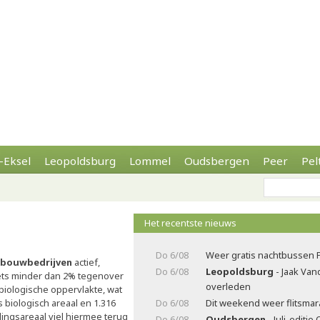
-Eksel
Leopoldsburg
Lommel
Oudsbergen
Peer
Pel
Het recentste nieuws
Do 6/08
Weer gratis nachtbussen 
ndbouwbedrijven
actief,
Do 6/08
Leopoldsburg
- Jaak Va
iets minder dan 2% tegenover
overleden
biologische oppervlakte, wat
s biologisch areaal en 1.316
Do 6/08
Dit weekend weer flitsma
lingsareaal viel hiermee terug
Do 6/08
Oudsbergen
- Juli-editi