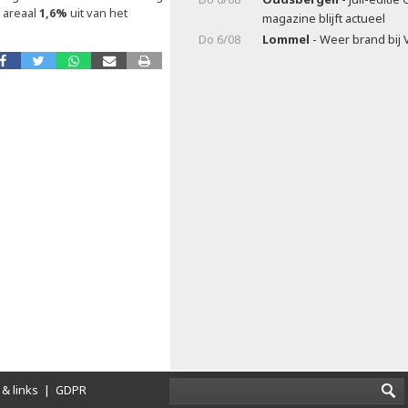
h areaal
1,6%
uit van het
magazine blijft actueel
Do 6/08
Lommel
- Weer brand bij 
& links
|
GDPR