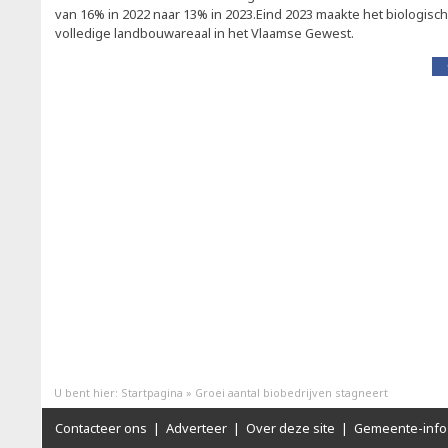
van 16% in 2022 naar 13% in 2023.Eind 2023 maakte het biologisc
volledige landbouwareaal in het Vlaamse Gewest.
U bent hier:
Startpagina
»
Groei aantal biobedrijven stagneert
Contacteer ons
|
Adverteer
|
Over deze site
|
Gemeente-info 