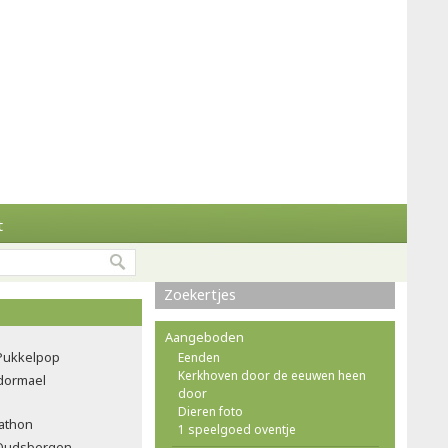
t
Zoekertjes
Aangeboden
Pukkelpop
Eenden
Kerkhoven door de eeuwen heen
ndormael
door
Dieren foto
rathon
1 speelgoed oventje
e Oudsbergen-