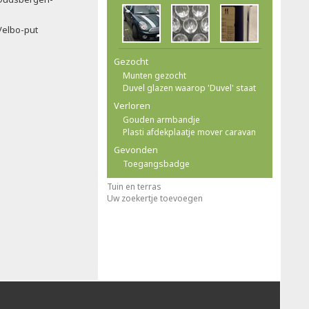
Velbo-put
Gezocht
Munten gezocht
Duvel glazen waarop 'Duvel' staat
Verloren
Gouden armbandje
Plasti afdekplaatje mover caravan
Gevonden
Toegangsbadge
Tuin en terras
Uw zoekertje toevoegen