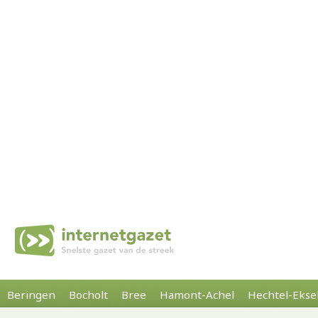
Beringen
Bocholt
Bree
Hamont-Achel
Hechtel-Ekse