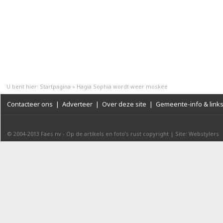
U bent hier:
Startpagina
»
Hagia Sophia wordt weer moskee
Contacteer ons
|
Adverteer
|
Over deze site
|
Gemeente-info & link
© 2004-2013
Faes nv
-
Op de artikels en foto’s rust copyright
|
Site: Webstylers