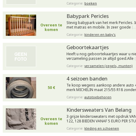
Categorie:
boeken
Babypark Pericles
Stevig babypark van het merk Pericles. I
Overeen te
met matras en mobile. In zeer goede
(…
komen
Categorie:
kinderen en baby's
Geboortekaartjes
Heeft u nog geboortekaartjes waar u nie
verzameling passen ze altijd goed.Alle
Categorie:
verzamelen (zegels, munten)
4 seizoen banden
Te koop wegens aankoop andere auto 
50 €
merk MICHELIN maat 215/55 R18 zonder
Categorie:
autotoebehoren
Kindersweaters Van Belang
3 grijze kindersweaters met opdruk V
Overeen te
122, 128 BIEDEN VANAF 5 EURO PER ST
komen
Categorie:
kleding en schoenen