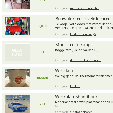
40 €
Categorie:
meubels en inrichting
Bouwblokken in vele kleuren
Te koop : Volle doos met verschillende
5,00 €
Vensters - Deuren - Daken - Hoekblokk
Categorie:
kinderen en baby's
Mooi stro te koop
Rogge stro , kleine pakken
(…)
3 €
Categorie:
dieren en toebehoren
Weckketel
Weinig gebruikt. Thermometer niet mee
Bieden
Categorie:
keuken
Werkplaatshandboek
Nederlandstalig werkplaatshandboek Tr
25 €
(…)
Categorie:
autotoebehoren