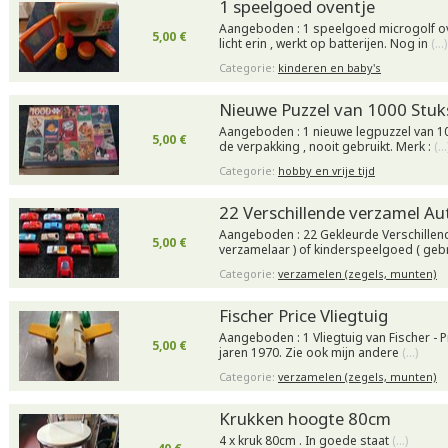
1 speelgoed oventje
Aangeboden : 1 speelgoed microgolf ov
5,00 €
licht erin , werkt op batterijen. Nog in
(…)
Categorie:
kinderen en baby's
Nieuwe Puzzel van 1000 Stuk
Aangeboden : 1 nieuwe legpuzzel van 10
5,00 €
de verpakking , nooit gebruikt. Merk :
(…
Categorie:
hobby en vrije tijd
22 Verschillende verzamel Au
Aangeboden : 22 Gekleurde Verschillend
5,00 €
verzamelaar ) of kinderspeelgoed ( geb
Categorie:
verzamelen (zegels, munten)
Fischer Price Vliegtuig
Aangeboden : 1 Vliegtuig van Fischer - P
5,00 €
jaren 1970. Zie ook mijn andere
(…)
Categorie:
verzamelen (zegels, munten)
Krukken hoogte 80cm
4 x kruk 80cm . In goede staat
(…)