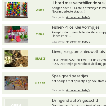
1 bord met verschillende stek
Aangeboden : 3 Grote's stekertjes in ver
2,00 €
Nog in perfecte staat
(…)
Categorie:
kinderen en baby's
Fisher-Price Klei Vormpjes
Aangeboden : Verschillende Klei vormpje
2,00 €
Fisher-Price
(…)
Categorie:
kinderen en baby's
Lieve, zorgzame nieuwethuis
GRATIS
LIEVE, ZORGZAME NIEUWE THUIS GEZ
POES Door mijn gezondheid zie ik mij 
Categorie:
dieren en toebehoren
Speelgoed paardjes
set paarjes met spulletjes goede staa
Bieden
Categorie:
kinderen en baby's
Dringend auto's gezocht!
Dringend auto's gezocht (met of zonder