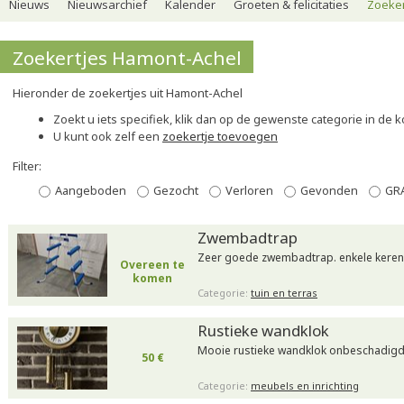
Nieuws
Nieuwsarchief
Kalender
Groeten & felicitaties
Zoeker
Zoekertjes Hamont-Achel
Hieronder de zoekertjes uit Hamont-Achel
Zoekt u iets specifiek, klik dan op de gewenste categorie in de 
U kunt ook zelf een
zoekertje toevoegen
Filter:
Aangeboden
Gezocht
Verloren
Gevonden
GR
Zwembadtrap
Zeer goede zwembadtrap. enkele keren
Overeen te
komen
Categorie:
tuin en terras
Rustieke wandklok
Mooie rustieke wandklok onbeschadigd 
50 €
Categorie:
meubels en inrichting