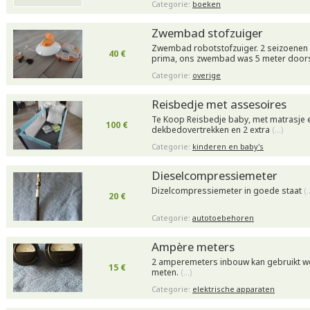
Categorie:
boeken
Zwembad stofzuiger
Zwembad robotstofzuiger. 2 seizoenen 
40 €
prima, ons zwembad was 5 meter door
Categorie:
overige
Reisbedje met assesoires
Te Koop Reisbedje baby, met matrasje 
100 €
dekbedovertrekken en 2 extra
(…)
Categorie:
kinderen en baby's
Dieselcompressiemeter
Dizelcompressiemeter in goede staat
(
20 €
Categorie:
autotoebehoren
Ampère meters
2 amperemeters inbouw kan gebruikt 
15 €
meten.
(…)
Categorie:
elektrische apparaten