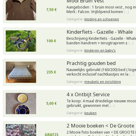
Mooi Bruin Vest
Aangeboden : 1 bruin mooi vest , nog in
7,50 €
Merk : Falcon. Vrijblijvend komen
(…)
Categorie:
kleding en schoenen
Kinderfiets - Gazelle - Whale
Beschrijving Kinderfiets - Gazelle - Whal
100 €
banden Handrem + terugtraprem ±
(…)
Categorie:
kinderen en baby's
Prachtig gouden bed
Nauwelijks gebruikt (160/200) bed ( lo
235 €
verkocht inclusief nachtkastjes en la
(…)
Categorie:
meubels en inrichting
4 x Ontbijt Service
Te koop: 4 maal driedelige nieuwe mooie
5,00 €
gebruikt, gewonnen met
(…)
Categorie:
keuken
2 Mooie boeken < De Groote
2 Mooie foto boeken van < DE GROOTE H
GRATIS