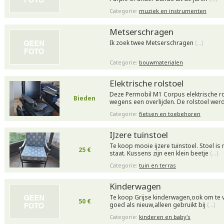
Categorie:
muziek en instrumenten
Metserschragen
Ik zoek twee Metserschragen
(…)
Categorie:
bouwmaterialen
Elektrische rolstoel
Deze Permobil M1 Corpus elektrische ro
Bieden
wegens een overlijden. De rolstoel wer
Categorie:
fietsen en toebehoren
IJzere tuinstoel
Te koop mooie ijzere tuinstoel. Stoel is
25 €
staat. Kussens zijn een klein beetje
(…)
Categorie:
tuin en terras
Kinderwagen
Te koop Grijse kinderwagen,ook om te 
50 €
goed als nieuw,alleen gebruikt bij
(…)
Categorie:
kinderen en baby's