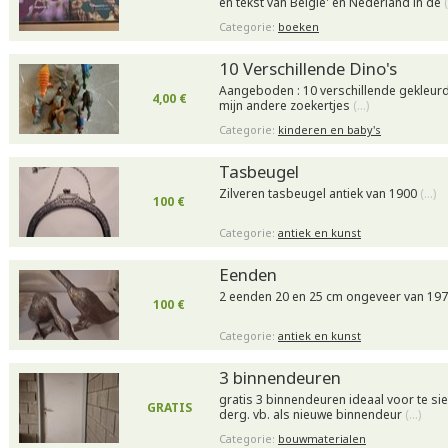
en tekst van Belgie' en Nederland in de
Categorie:
boeken
10 Verschillende Dino's
Aangeboden : 10 verschillende gekleurd
4,00 €
mijn andere zoekertjes
(…)
Categorie:
kinderen en baby's
Tasbeugel
Zilveren tasbeugel antiek van 1900
(…)
100 €
Categorie:
antiek en kunst
Eenden
2 eenden 20 en 25 cm ongeveer van 19
100 €
Categorie:
antiek en kunst
3 binnendeuren
gratis 3 binnendeuren ideaal voor te sie
GRATIS
derg. vb. als nieuwe binnendeur
(…)
Categorie:
bouwmaterialen