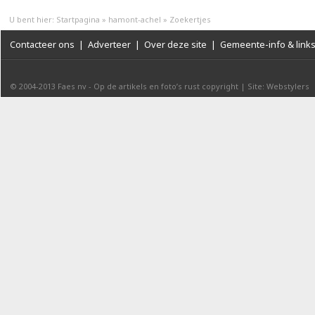
U bent hier:
Startpagina
»
hamont-achel
»
Zoekertjes
Contacteer ons
|
Adverteer
|
Over deze site
|
Gemeente-info & link
© 2004-2013
Faes nv
-
Op de artikels en foto’s rust copyright
|
Site: Webstylers