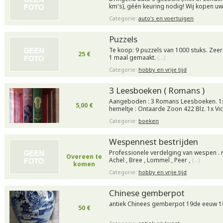
km's), géén keuring nodig! Wij kopen u
Categorie:
auto's en voertuigen
Puzzels
Te koop: 9 puzzels van 1000 stuks. Zeer
25 €
1 maal gemaakt.
(…)
Categorie:
hobby en vrije tijd
3 Leesboeken ( Romans )
Aangeboden : 3 Romans Leesboeken. 1
5,00 €
hemeltje : Ontaarde Zoon 422 Blz. 1x Vic
Categorie:
boeken
Wespennest bestrijden
Professionele verdelging van wespen . r
Overeen te
Achel , Bree , Lommel , Peer ,
(…)
komen
Categorie:
hobby en vrije tijd
Chinese gemberpot
antiek Chinees gemberpot 19de eeuw 
50 €