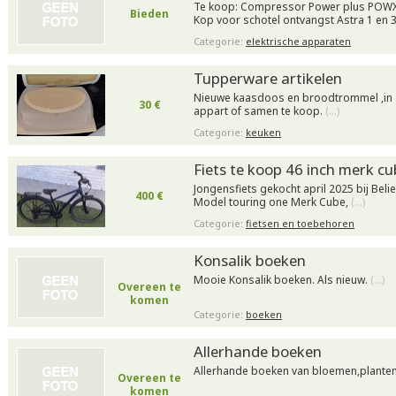
Te koop: Compressor Power plus POWX
Bieden
Kop voor schotel ontvangst Astra 1 en 
Categorie:
elektrische apparaten
Tupperware artikelen
Nieuwe kaasdoos en broodtrommel ,in 
30 €
appart of samen te koop.
(…)
Categorie:
keuken
Fiets te koop 46 inch merk c
Jongensfiets gekocht april 2025 bij Beli
400 €
Model touring one Merk Cube,
(…)
Categorie:
fietsen en toebehoren
Konsalik boeken
Mooie Konsalik boeken. Als nieuw.
(…)
Overeen te
komen
Categorie:
boeken
Allerhande boeken
Allerhande boeken van bloemen,plante
Overeen te
komen