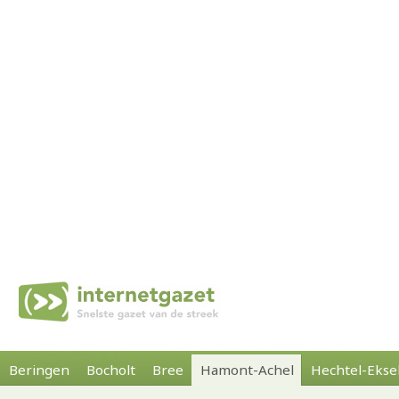
Beringen
Bocholt
Bree
Hamont-Achel
Hechtel-Ekse