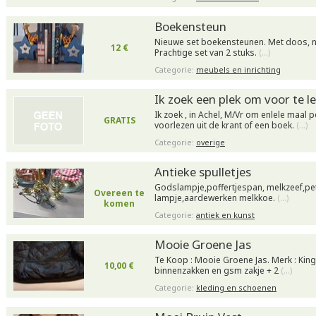
Boekensteun
Nieuwe set boekensteunen. Met doos, no
12 €
Prachtige set van 2 stuks.
(…)
Categorie:
meubels en inrichting
Ik zoek een plek om voor te l
Ik zoek , in Achel, M/Vr om enlele maal
GRATIS
voorlezen uit de krant of een boek.
(…)
Categorie:
overige
Antieke spulletjes
Godslampje,poffertjespan, melkzeef,p
Overeen te
lampje,aardewerken melkkoe.
(…)
komen
Categorie:
antiek en kunst
Mooie Groene Jas
Te Koop : Mooie Groene Jas. Merk : Kingf
10,00 €
binnenzakken en gsm zakje + 2
(…)
Categorie:
kleding en schoenen