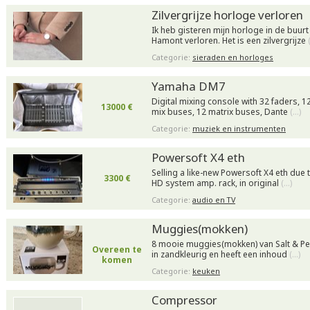
Zilvergrijze horloge verloren
Ik heb gisteren mijn horloge in de buur
Hamont verloren. Het is een zilvergrijze
Categorie:
sieraden en horloges
Yamaha DM7
Digital mixing console with 32 faders, 1
13000 €
mix buses, 12 matrix buses, Dante
(…)
Categorie:
muziek en instrumenten
Powersoft X4 eth
Selling a like-new Powersoft X4 eth due
3300 €
HD system amp. rack, in original
(…)
Categorie:
audio en TV
Muggies(mokken)
8 mooie muggies(mokken) van Salt & Pe
Overeen te
in zandkleurig en heeft een inhoud
(…)
komen
Categorie:
keuken
Compressor