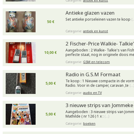
Categorie:
antiek en kunst
Antieke glazen vazen
Set antieke porseleinen vazen te koop
(
50 €
Categorie:
antiek en kunst
2 Fischer-Price Walkie- Talkie'
Aangeboden : 2 Walkie- Talkie's van Fish
10,00 €
perfecte staat, nog in originele doos m
Categorie:
GSM en telecom
Radio in G.S.M Formaat
Te koop : 1 Nieuwe compacte in de vorm
5,00 €
Radio. Voor in de camper, caravan ,te
(…
Categorie:
audio en TV
3 nieuwe strips van Jommeke
Aangeboden : 3 nieuwe strips van Jomme
5,00 €
Mathilde ( nr 126 ) 1 x :
(…)
Categorie:
boeken