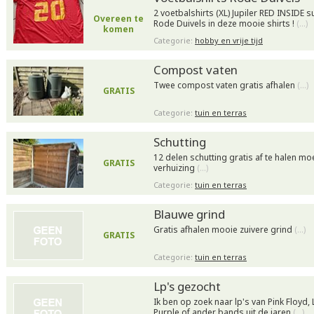
2 voetbalshirts (XL) Jupiler RED INSIDE 
Overeen te
Rode Duivels in deze mooie shirts !
(…)
komen
Categorie:
hobby en vrije tijd
Compost vaten
Twee compost vaten gratis afhalen
(…)
GRATIS
Categorie:
tuin en terras
Schutting
12 delen schutting gratis af te halen 
GRATIS
verhuizing
(…)
Categorie:
tuin en terras
Blauwe grind
Gratis afhalen mooie zuivere grind
(…)
GRATIS
Categorie:
tuin en terras
Lp's gezocht
Ik ben op zoek naar lp's van Pink Floyd
Purple of ander bands uit de jaren
(…)