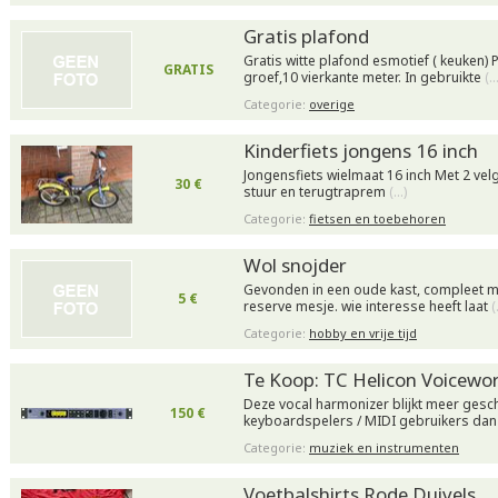
Gratis plafond
Gratis witte plafond esmotief ( keuken) 
GRATIS
groef,10 vierkante meter. In gebruikte
(…
Categorie:
overige
Kinderfiets jongens 16 inch
Jongensfiets wielmaat 16 inch Met 2 ve
30 €
stuur en terugtraprem
(…)
Categorie:
fietsen en toebehoren
Wol snojder
Gevonden in een oude kast, compleet me
5 €
reserve mesje. wie interesse heeft laat
(
Categorie:
hobby en vrije tijd
Te Koop: TC Helicon Voicewo
Deze vocal harmonizer blijkt meer gesch
150 €
keyboardspelers / MIDI gebruikers dan 
Categorie:
muziek en instrumenten
Voetbalshirts Rode Duivels