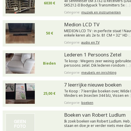
4x Sennheiser EM 3732-II Receivers (Dua
6030 €
SK5212-II Bodypack Transmitters 5x
(…)
Categorie:
muziek en instrumenten
Medion LCD TV
MEDION LCD TV : in perfecte staat ! Nauw
50 €
enkele keren als 2e tv. 81 CM = 32'' HD
(
Categorie:
audio en TV
Lederen 1 Persoons Zetel
Te koop : Wegens zeer weinig gebruikte
Bieden
persoons zetel. Dik lederen rondom
(…)
Categorie:
meubels en inrichting
7 leerrijke nieuwe boeken
Te Koop : 7 leerrijke boeken over, Wilde 
25,00 €
Vlinders en Insecten 344 blz, Vissen en
Categorie:
boeken
Boeken van Robert Ludlum
Ik zoek boeken van Robert Ludlum. Heb j
staan en doe je er verder niets mee da