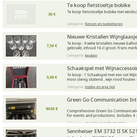
Te koop fietstoeltje bobike
Te koop fietsstoeltje bobike met wind
30 €
Categorie:
fietsen en toebehoren
Nieuwe Kristallen Wijnglaasj
Te koop : 9 witte kristallen nieuwe ballo
7,50 €
gebruikt, inhoud 16 cl groot. Frans mer
Categorie:
keuken
Schaakspel met Wijnaccessoi
Te koop : 1 Schaakspel met een set Wijn
5,00 €
mooi stevig sluitend , wijn rood houten
Categorie:
hobby en vrije tijd
Green Go Communication Int
8630 €
Comprehensive Green Go Communication
for events and productions. Includes 4
Categorie:
muziek en instrumenten
Sennheiser EM 3732 II SK 521