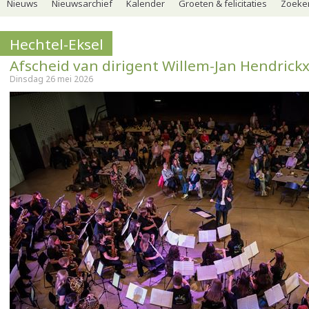
Nieuws
Nieuwsarchief
Kalender
Groeten & felicitaties
Zoeker
Hechtel-Eksel
Afscheid van dirigent Willem-Jan Hendrick
Dinsdag 26 mei 2026