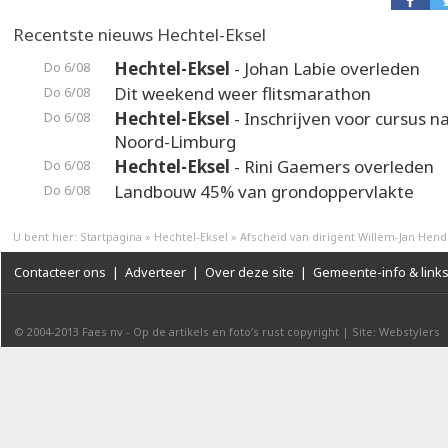
Recentste nieuws Hechtel-Eksel
Hechtel-Eksel
- Johan Labie overleden
Do 6/08
Dit weekend weer flitsmarathon
Do 6/08
Hechtel-Eksel
- Inschrijven voor cursus n
Do 6/08
Noord-Limburg
Hechtel-Eksel
- Rini Gaemers overleden
Do 6/08
Landbouw 45% van grondoppervlakte
Do 6/08
U bent hier:
Startpagina
»
Hechtel-Eksel
»
Afscheid van dirigent Willem-Jan Hend
Contacteer ons
|
Adverteer
|
Over deze site
|
Gemeente-info & link
© 2004-2013
Faes nv
-
Op de artikels en foto’s rust copyright
|
Site: Webstylers