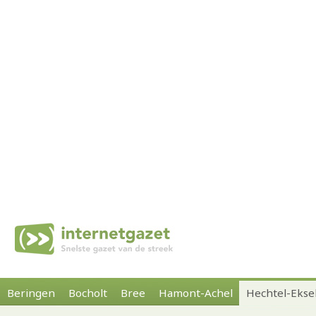
Beringen
Bocholt
Bree
Hamont-Achel
Hechtel-Ekse