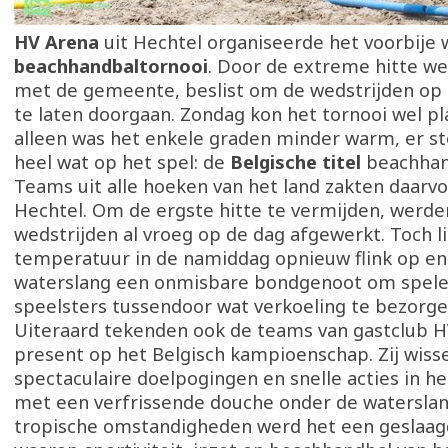
HV Arena
uit Hechtel organiseerde het voorbije
beachhandbaltornooi
. Door de extreme hitte we
met de gemeente, beslist om de wedstrijden op 
te laten doorgaan. Zondag kon het tornooi wel pl
alleen was het enkele graden minder warm, er st
heel wat op het spel: de
Belgische titel
beachhan
Teams uit alle hoeken van het land zakten daarvo
Hechtel. Om de ergste hitte te vermijden, werde
wedstrijden al vroeg op de dag afgewerkt. Toch l
temperatuur in de namiddag opnieuw flink op en
waterslang een onmisbare bondgenoot om spele
speelsters tussendoor wat verkoeling te bezorge
Uiteraard tekenden ook de teams van gastclub 
present op het Belgisch kampioenschap. Zij wiss
spectaculaire doelpogingen en snelle acties in he
met een verfrissende douche onder de watersla
tropische omstandigheden werd het een geslaag