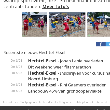
waarop sportiviteit, inzet en beachhandbal van h
centraal stonden.
Meer foto's
Recentste nieuws Hechtel-Eksel
Hechtel-Eksel
- Johan Labie overleden
Do 6/08
Dit weekend weer flitsmarathon
Do 6/08
Hechtel-Eksel
- Inschrijven voor cursus n
Do 6/08
Noord-Limburg
Hechtel-Eksel
- Rini Gaemers overleden
Do 6/08
Landbouw 45% van grondoppervlakte
Do 6/08
U bent hier:
Startpagina
»
Hechtel-Eksel
»
Belgische titelstrijd in het hete zand