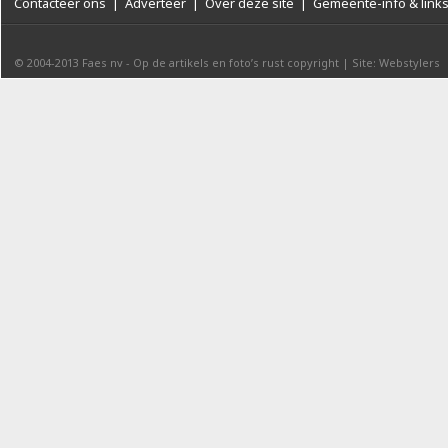
Contacteer ons
|
Adverteer
|
Over deze site
|
Gemeente-info & link
© 2004-2013
Faes nv
-
Op de artikels en foto’s rust copyright
|
Site: Webstylers