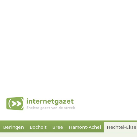
Beringen
Bocholt
Bree
Hamont-Achel
Hechtel-Ekse