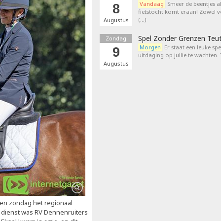
Vandaag
Smeer de beentjes a
8
fietstocht komt eraan! Zowel 
(…)
Augustus
Spel Zonder Grenzen Teu
Zondag
Morgen
Er staat een leuke sp
9
uitdaging op jullie te wachten.
Augustus
pen zondag het regionaal
n dienst was RV Dennenruiters