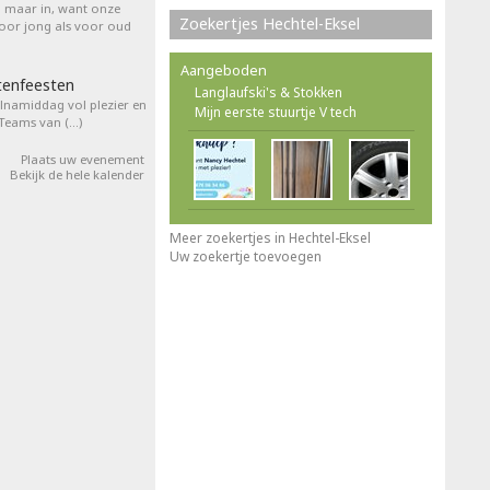
l maar in, want onze
Zoekertjes Hechtel-Eksel
voor jong als voor oud
Aangeboden
tenfeesten
Langlaufski's & Stokken
elnamiddag vol plezier en
Mijn eerste stuurtje V tech
 Teams van (…)
Plaats uw evenement
Bekijk de hele kalender
Meer zoekertjes in Hechtel-Eksel
Uw zoekertje toevoegen