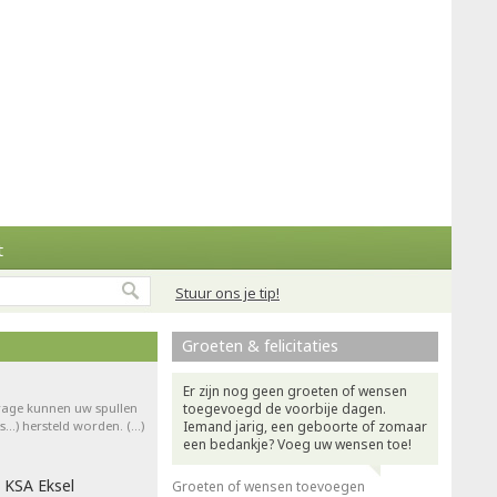
t
Stuur ons je tip!
Groeten & felicitaties
Er zijn nog geen groeten of wensen
drage kunnen uw spullen
toegevoegd de voorbije dagen.
ts…) hersteld worden. (…)
Iemand jarig, een geboorte of zomaar
een bedankje? Voeg uw wensen toe!
 KSA Eksel
Groeten of wensen toevoegen