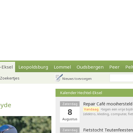
-Eksel
Leopoldsburg
Lommel
Oudsbergen
Peer
Pel
Zoekertjes
Nieuws toevoegen
Kalender Hechtel-Eksel
eyde
Repair Café mooihersteld
Zaterdag
Vandaag
•tegen een vrije bij
8
(elektro, kleding, computer, fie
Augustus
Fietstocht Teutenfeesten
Zaterdag