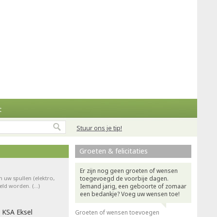
t
Stuur ons je tip!
Groeten & felicitaties
Er zijn nog geen groeten of wensen
n uw spullen (elektro,
toegevoegd de voorbije dagen.
teld worden. (…)
Iemand jarig, een geboorte of zomaar
een bedankje? Voeg uw wensen toe!
 KSA Eksel
Groeten of wensen toevoegen