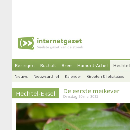
Beringen
Bocholt
Bree
Hamont-Achel
Hechtel
Nieuws
Nieuwsarchief
Kalender
Groeten & felicitaties
De eerste meikever
Hechtel-Eksel
Dinsdag 20 mei 2025