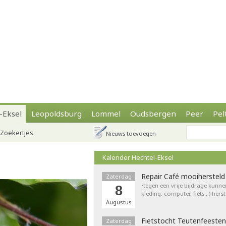
-Eksel
Leopoldsburg
Lommel
Oudsbergen
Peer
Pel
Zoekertjes
Nieuws toevoegen
Kalender Hechtel-Eksel
Repair Café mooihersteld
Zaterdag
•tegen een vrije bijdrage kunne
8
kleding, computer, fiets…) hers
Augustus
Fietstocht Teutenfeesten
Zaterdag