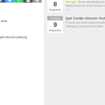
Morgen
Smeer de beentjes al
8
fietstocht komt eraan! Zowel 
(…)
Augustus
Spel Zonder Grenzen Teu
Zondag
a-time
Er staat een leuke spelnamiddag
9
uitdaging op jullie te wachten.
Augustus
rgids Noord-Limburg