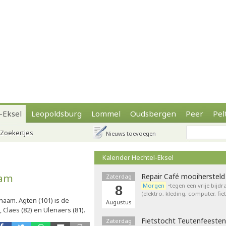
-Eksel
Leopoldsburg
Lommel
Oudsbergen
Peer
Pel
Zoekertjes
Nieuws toevoegen
Kalender Hechtel-Eksel
aam
Repair Café mooihersteld
Zaterdag
Morgen
•tegen een vrije bijd
8
(elektro, kleding, computer, fie
aam. Agten (101) is de
Augustus
laes (82) en Ulenaers (81).
Fietstocht Teutenfeesten
Zaterdag