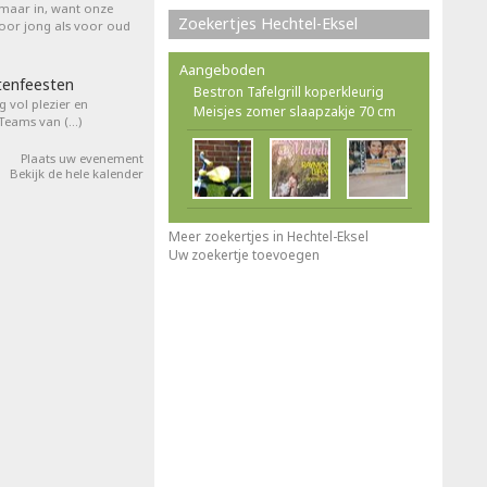
 maar in, want onze
Zoekertjes Hechtel-Eksel
voor jong als voor oud
Aangeboden
tenfeesten
Bestron Tafelgrill koperkleurig
 vol plezier en
Meisjes zomer slaapzakje 70 cm
 Teams van (…)
Plaats uw evenement
Bekijk de hele kalender
Meer zoekertjes in Hechtel-Eksel
Uw zoekertje toevoegen