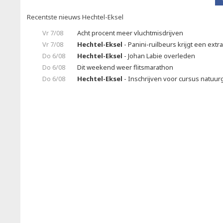
Recentste nieuws Hechtel-Eksel
Vr 7/08
Acht procent meer vluchtmisdrijven
Vr 7/08
Hechtel-Eksel
- Panini-ruilbeurs krijgt een extr
Do 6/08
Hechtel-Eksel
- Johan Labie overleden
Do 6/08
Dit weekend weer flitsmarathon
Do 6/08
Hechtel-Eksel
- Inschrijven voor cursus natuu