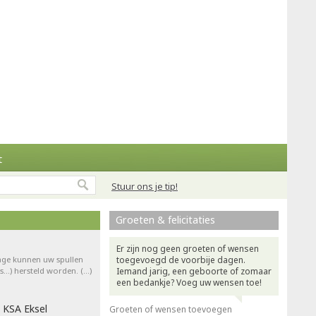
t
Stuur ons je tip!
Groeten & felicitaties
Er zijn nog geen groeten of wensen
rage kunnen uw spullen
toegevoegd de voorbije dagen.
ts…) hersteld worden. (…)
Iemand jarig, een geboorte of zomaar
een bedankje? Voeg uw wensen toe!
 KSA Eksel
Groeten of wensen toevoegen