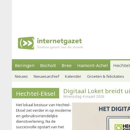
Beringen
Bocholt
Bree
Hamont-Achel
Hechtel
Nieuws
Nieuwsarchief
Kalender
Groeten & felicitaties
Digitaal Loket breidt u
Hechtel-Eksel
Woensdag 4 maart 2026
Het lokaal bestuur van Hechtel-
Eksel zet verder in op moderne
en gebruiksvriendelijke
dienstverlening. Na de
succesvolle opstart van het