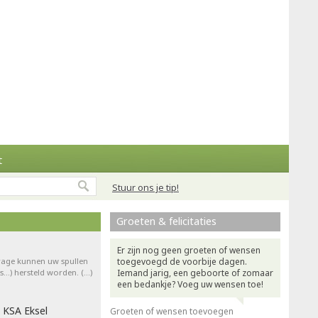
t
Stuur ons je tip!
Groeten & felicitaties
Er zijn nog geen groeten of wensen
drage kunnen uw spullen
toegevoegd de voorbije dagen.
ts…) hersteld worden. (…)
Iemand jarig, een geboorte of zomaar
een bedankje? Voeg uw wensen toe!
 KSA Eksel
Groeten of wensen toevoegen