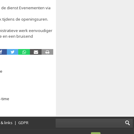
 de dienst Evenementen via
jk tijdens de openingsuren.
inistratieve werk eenvoudiger
ie en een bruisend
ie
a-time
& links
|
GDPR