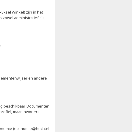
ksel Winkelt zijn in het
 zowel administratief als
:
venementenwijzer en andere
ing beschikbaar. Documenten
 profiel, maar inwoners
onomie (economie
hechtel-