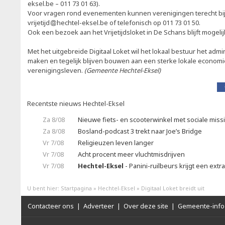
eksel.be – 011 73 01 63).
Voor vragen rond evenementen kunnen verenigingen terecht bij
vrijetijd
hechtel-eksel.be of telefonisch op 011 73 01 50.
Ook een bezoek aan het Vrijetijdsloket in De Schans blijft mogeli
Met het uitgebreide Digitaal Loket wil het lokaal bestuur het adm
maken en tegelijk blijven bouwen aan een sterke lokale econom
verenigingsleven.
(Gemeente Hechtel-Eksel)
Recentste nieuws Hechtel-Eksel
Za 8/08
Nieuwe fiets- en scooterwinkel met sociale miss
Za 8/08
Bosland-podcast 3 trekt naar Joe’s Bridge
Vr 7/08
Religieuzen leven langer
Vr 7/08
Acht procent meer vluchtmisdrijven
Vr 7/08
Hechtel-Eksel
- Panini-ruilbeurs krijgt een extr
U bent hier:
Startpagina
»
Hechtel-Eksel
»
Digitaal Loket breidt uit
Contacteer ons
|
Adverteer
|
Over deze site
|
Gemeente-info 