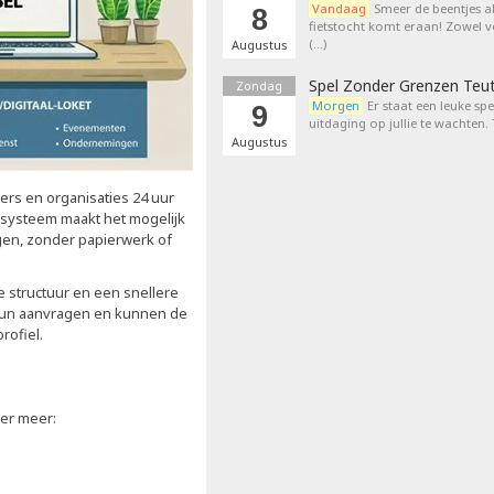
Vandaag
Smeer de beentjes a
8
fietstocht komt eraan! Zowel 
(…)
Augustus
Spel Zonder Grenzen Teu
Zondag
Morgen
Er staat een leuke sp
9
uitdaging op jullie te wachten.
Augustus
ers en organisaties 24 uur
 systeem maakt het mogelijk
gen, zonder papierwerk of
 structuur en een snellere
 hun aanvragen en kunnen de
rofiel.
der meer: