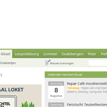
-Eksel
Leopoldsburg
Lommel
Oudsbergen
Peer
Pel
Zoekertjes
Nieuws toevoegen
it
Kalender Hechtel-Eksel
Repair Café mooihersteld
Zaterdag
Vandaag
•tegen een vrije bij
8
(elektro, kleding, computer, fie
Augustus
Fietstocht Teutenfeesten
Zaterdag