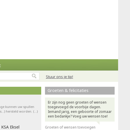
t
Stuur ons je tip!
Groeten & felicitaties
Er zijn nog geen groeten of wensen
rage kunnen uw spullen
toegevoegd de voorbije dagen.
ts…) hersteld worden. (…)
Iemand jarig, een geboorte of zomaar
een bedankje? Voeg uw wensen toe!
 KSA Eksel
Groeten of wensen toevoegen