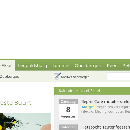
-Eksel
Leopoldsburg
Lommel
Oudsbergen
Peer
Pel
Zoekertjes
Nieuws toevoegen
Kalender Hechtel-Eksel
Beste Buurt
Repair Café mooihersteld
Zaterdag
Morgen
•tegen een vrije bijd
8
(elektro, kleding, computer, fie
Augustus
Fietstocht Teutenfeesten
Zaterdag