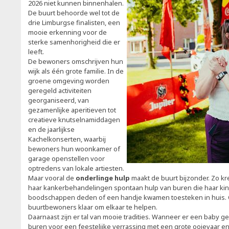
2026 niet kunnen binnenhalen.
De buurt behoorde wel tot de
drie Limburgse finalisten, een
mooie erkenning voor de
sterke samenhorigheid die er
leeft.
De bewoners omschrijven hun
wijk als één grote familie. In de
groene omgeving worden
geregeld activiteiten
georganiseerd, van
gezamenlijke aperitieven tot
creatieve knutselnamiddagen
en de jaarlijkse
Kachelkonserten, waarbij
bewoners hun woonkamer of
garage openstellen voor
optredens van lokale artiesten.
Maar vooral de
onderlinge hulp
maakt de buurt bijzonder. Zo k
haar kankerbehandelingen spontaan hulp van buren die haar ki
boodschappen deden of een handje kwamen toesteken in huis. O
buurtbewoners klaar om elkaar te helpen.
Daarnaast zijn er tal van mooie tradities. Wanneer er een baby 
buren voor een feestelijke verrassing met een grote ooievaar en 