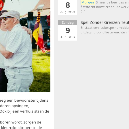
Morgen
Smeer de beentjes al
8
fietstocht komt eraan! Zowel 
(…)
Augustus
Spel Zonder Grenzen Teu
Zondag
Er staat een leuke spelnamiddag
9
uitdaging op jullie te wachten.
Augustus
reeg een bewoonster tijdens
nderen opvingen,
ok bij een verhuis staan de
geboren wordt, zorgen de
kleurrijke slingers in de