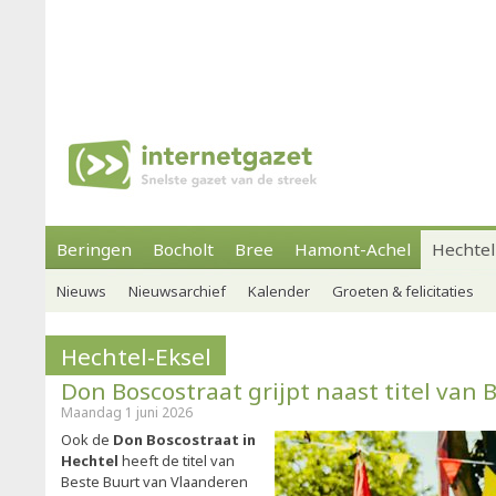
Beringen
Bocholt
Bree
Hamont-Achel
Hechtel
Nieuws
Nieuwsarchief
Kalender
Groeten & felicitaties
Hechtel-Eksel
Don Boscostraat grijpt naast titel van 
Maandag 1 juni 2026
Ook de
Don Boscostraat in
Hechtel
heeft de titel van
Beste Buurt van Vlaanderen