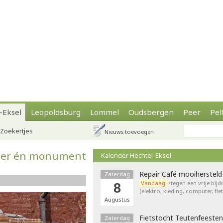
-Eksel
Leopoldsburg
Lommel
Oudsbergen
Peer
Pel
Zoekertjes
Nieuws toevoegen
amer én monument
Kalender Hechtel-Eksel
Repair Café mooihersteld
Zaterdag
Vandaag
•tegen een vrije bij
8
(elektro, kleding, computer, fie
Augustus
Fietstocht Teutenfeesten
Zaterdag