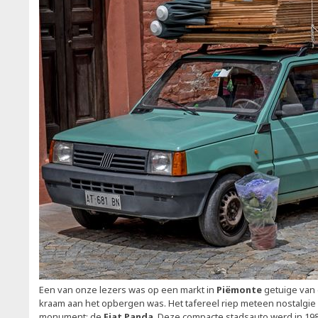
Een van onze lezers was op een markt in
Piëmonte
getuige van 
kraam aan het opbergen was. Het tafereel riep meteen nostalgie 
monument: de
Fiat Panda
. Deze compacte stadsauto werd in 19