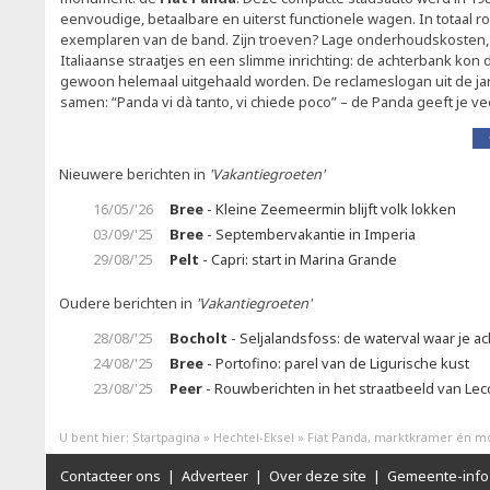
eenvoudige, betaalbare en uiterst functionele wagen. In totaal ro
exemplaren van de band. Zijn troeven? Lage onderhoudskosten
Italiaanse straatjes en een slimme inrichting: de achterbank kon 
gewoon helemaal uitgehaald worden. De reclameslogan uit de jare
samen: “Panda vi dà tanto, vi chiede poco” – de Panda geeft je vee
Nieuwere berichten in
'Vakantiegroeten'
16/05/'26
Bree
- Kleine Zeemeermin blijft volk lokken
03/09/'25
Bree
- Septembervakantie in Imperia
29/08/'25
Pelt
- Capri: start in Marina Grande
Oudere berichten in
'Vakantiegroeten'
28/08/'25
Bocholt
- Seljalandsfoss: de waterval waar je a
24/08/'25
Bree
- Portofino: parel van de Ligurische kust
23/08/'25
Peer
- Rouwberichten in het straatbeeld van Lec
U bent hier:
Startpagina
»
Hechtel-Eksel
»
Fiat Panda, marktkramer én 
Contacteer ons
|
Adverteer
|
Over deze site
|
Gemeente-info 