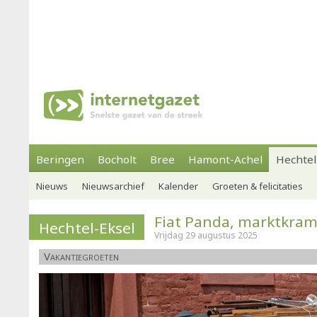
Beringen
Bocholt
Bree
Hamont-Achel
Hechtel
Nieuws
Nieuwsarchief
Kalender
Groeten & felicitaties
Fiat Panda, marktkr
Hechtel-Eksel
Vrijdag 29 augustus 2025
Vakantiegroeten