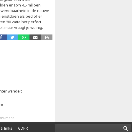
lden er zo’n 4,5 miljoen
, wendbaarheid in de nauwe
dienstdoen als bed of er
n ’80 vatte het perfect
l, maar vraagt je weinig.
chter wandelt
co
monument
& links
|
GDPR