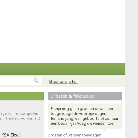
t
Stuur ons je tip!
Groeten & felicitaties
Er zijn nog geen groeten of wensen
drage kunnen uw spullen
toegevoegd de voorbije dagen.
ts…) hersteld worden. (…)
Iemand jarig, een geboorte of zomaar
een bedankje? Voeg uw wensen toe!
 KSA Eksel
Groeten of wensen toevoegen