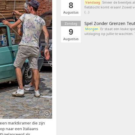
Vandaag
Smeer de beentjes a
8
fietstocht komt eraan! Zowel 
(…)
Augustus
Spel Zonder Grenzen Teu
Zondag
Morgen
Er staat een leuke sp
9
uitdaging op jullie te wachten.
Augustus
een marktkramer die zijn
op naar een Italiaans
80 gelanceerd als