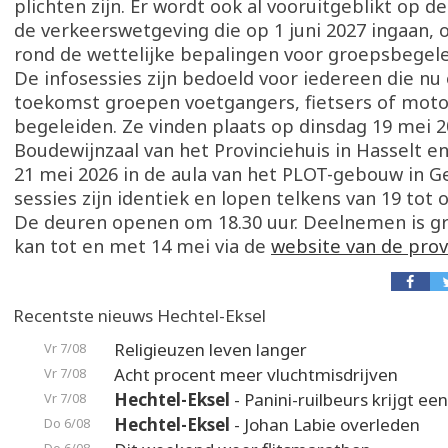
plichten zijn. Er wordt ook al vooruitgeblikt op de
de verkeerswetgeving die op 1 juni 2027 ingaan,
rond de wettelijke bepalingen voor groepsbegel
De infosessies zijn bedoeld voor iedereen die nu 
toekomst groepen voetgangers, fietsers of motor
begeleiden. Ze vinden plaats op dinsdag 19 mei 2
Boudewijnzaal van het Provinciehuis in Hasselt 
21 mei 2026 in de aula van het PLOT-gebouw in G
sessies zijn identiek en lopen telkens van 19 tot 
De deuren openen om 18.30 uur. Deelnemen is gra
kan tot en met 14 mei via de
website van de prov
Recentste nieuws Hechtel-Eksel
Religieuzen leven langer
Vr 7/08
Acht procent meer vluchtmisdrijven
Vr 7/08
Hechtel-Eksel
- Panini-ruilbeurs krijgt ee
Vr 7/08
Hechtel-Eksel
- Johan Labie overleden
Do 6/08