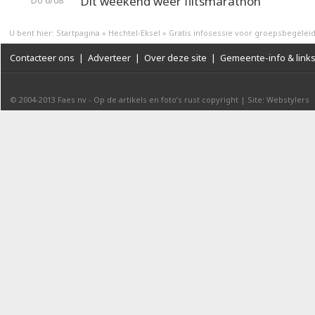
Dit weekend weer flitsmarathon
Do 6/08
U bent hier:
Startpagina
»
Hechtel-Eksel
»
Gratis infosessie voor groepsbegelei
Contacteer ons
|
Adverteer
|
Over deze site
|
Gemeente-info & link
© 2004-2013
Faes nv
-
Op de artikels en foto’s rust copyright
|
Site: Webstylers