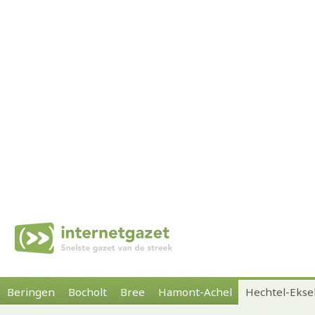
Beringen
Bocholt
Bree
Hamont-Achel
Hechtel-Ekse