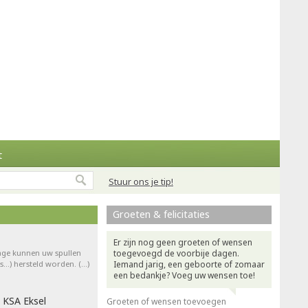
t
Stuur ons je tip!
Groeten & felicitaties
Er zijn nog geen groeten of wensen
rage kunnen uw spullen
toegevoegd de voorbije dagen.
ts…) hersteld worden. (…)
Iemand jarig, een geboorte of zomaar
een bedankje? Voeg uw wensen toe!
 KSA Eksel
Groeten of wensen toevoegen