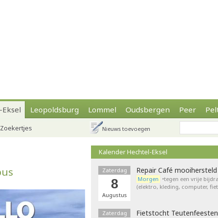
-Eksel
Leopoldsburg
Lommel
Oudsbergen
Peer
Pel
Zoekertjes
Nieuws toevoegen
Kalender Hechtel-Eksel
bus
Repair Café mooihersteld
Zaterdag
Morgen
•tegen een vrije bijd
8
(elektro, kleding, computer, fie
Augustus
Fietstocht Teutenfeesten
Zaterdag