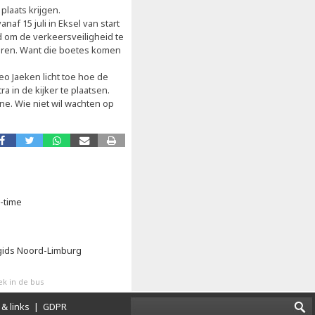
laats krijgen.
anaf 15 juli in Eksel van start
 om de verkeersveiligheid te
ren. Want die boetes komen
o Jaeken licht toe hoe de
 in de kijker te plaatsen.
ne. Wie niet wil wachten op
a-time
rgids Noord-Limburg
k in de bus
& links
|
GDPR