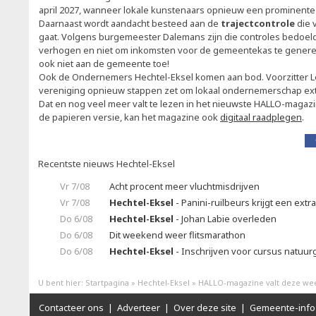
april 2027, wanneer lokale kunstenaars opnieuw een prominente p
Daarnaast wordt aandacht besteed aan de
trajectcontrole
die v
gaat. Volgens burgemeester Dalemans zijn die controles bedoeld
verhogen en niet om inkomsten voor de gemeentekas te genere
ook niet aan de gemeente toe!
Ook de Ondernemers Hechtel-Eksel komen aan bod. Voorzitter Le
vereniging opnieuw stappen zet om lokaal ondernemerschap extra
Dat en nog veel meer valt te lezen in het nieuwste HALLO-magazi
de papieren versie, kan het magazine ook
digitaal raadplegen
.
Recentste nieuws Hechtel-Eksel
Vr 7/08
Acht procent meer vluchtmisdrijven
Vr 7/08
Hechtel-Eksel
- Panini-ruilbeurs krijgt een extr
Do 6/08
Hechtel-Eksel
- Johan Labie overleden
Do 6/08
Dit weekend weer flitsmarathon
Do 6/08
Hechtel-Eksel
- Inschrijven voor cursus natuu
U bent hier:
Startpagina
»
Hechtel-Eksel
»
HALLO-magazine valt deze wee
Contacteer ons
|
Adverteer
|
Over deze site
|
Gemeente-info 