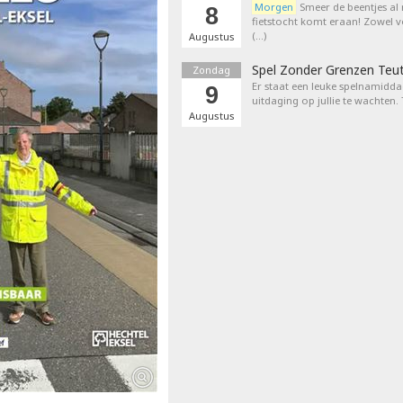
Morgen
Smeer de beentjes al
8
fietstocht komt eraan! Zowel 
(…)
Augustus
Spel Zonder Grenzen Teu
Zondag
Er staat een leuke spelnamiddag
9
uitdaging op jullie te wachten.
Augustus