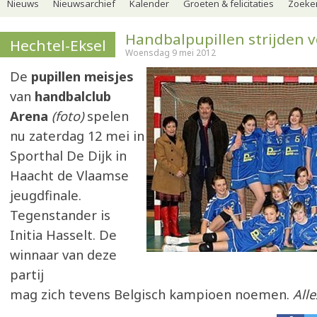
Nieuws
Nieuwsarchief
Kalender
Groeten & felicitaties
Zoeker
Handbalpupillen strijden vo
Hechtel-Eksel
Woensdag 9 mei 2012
De
pupillen meisjes
van
handbalclub
Arena
(foto)
spelen
nu zaterdag 12 mei in
Sporthal De Dijk in
Haacht de Vlaamse
jeugdfinale.
Tegenstander is
Initia Hasselt. De
winnaar van deze
partij
mag zich tevens Belgisch kampioen noemen.
All