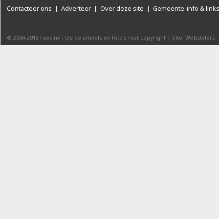
Contacteer ons
|
Adverteer
|
Over deze site
|
Gemeente-info & link
© 2004-2013
Faes nv
-
Op de artikels en foto’s rust copyright
|
Site: Webstylers