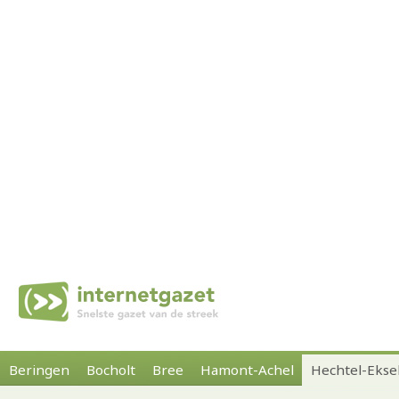
Beringen
Bocholt
Bree
Hamont-Achel
Hechtel-Ekse