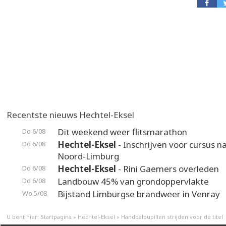
Recentste nieuws Hechtel-Eksel
Dit weekend weer flitsmarathon
Do 6/08
Hechtel-Eksel
- Inschrijven voor cursus n
Do 6/08
Noord-Limburg
Hechtel-Eksel
- Rini Gaemers overleden
Do 6/08
Landbouw 45% van grondoppervlakte
Do 6/08
Bijstand Limburgse brandweer in Venray
Wo 5/08
U bent hier:
Startpagina
»
Hechtel-Eksel
»
Handbalpupillen strijden voor de titel