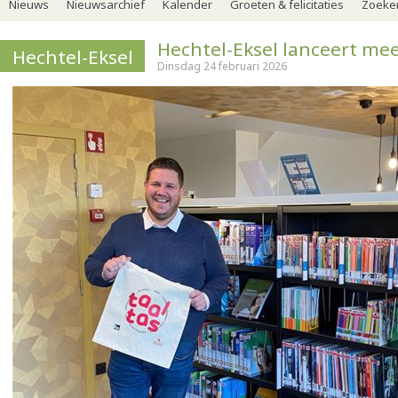
Nieuws
Nieuwsarchief
Kalender
Groeten & felicitaties
Zoeker
Hechtel-Eksel lanceert mee
Hechtel-Eksel
Dinsdag 24 februari 2026