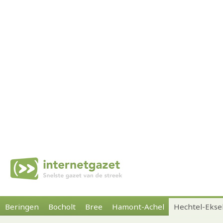
Beringen
Bocholt
Bree
Hamont-Achel
Hechtel-Ekse