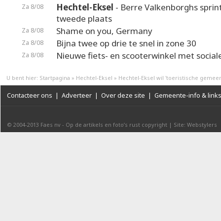
Hechtel-Eksel
- Berre Valkenborghs sprin
Za 8/08
tweede plaats
Shame on you, Germany
Za 8/08
Bijna twee op drie te snel in zone 30
Za 8/08
Nieuwe fiets- en scooterwinkel met social
Za 8/08
U bent hier:
Startpagina
»
Hechtel-Eksel
»
Hechtel-Eksel wil 'toeristische gemee
Contacteer ons
|
Adverteer
|
Over deze site
|
Gemeente-info & link
© 2004-2013
Faes nv
-
Op de artikels en foto’s rust copyright
|
Site: Webstylers