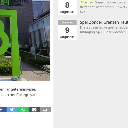
Morgen
Smeer de beentjes al
8
fietstocht komt eraan! Zowel 
(…)
Augustus
Spel Zonder Grenzen Teu
Zondag
Er staat een leuke spelnamiddag
9
uitdaging op jullie te wachten.
Augustus
n langetermijnvisie.
 aan het College van