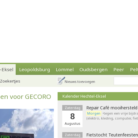
-Eksel
Leopoldsburg
Lommel
Oudsbergen
Peer
Pel
Zoekertjes
Nieuws toevoegen
eden voor GECORO
Kalender Hechtel-Eksel
Repair Café mooihersteld
Zaterdag
Morgen
•tegen een vrije bijd
8
(elektro, kleding, computer, fie
Augustus
Fietstocht Teutenfeesten
Zaterdag