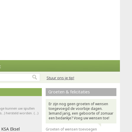
t
Stuur ons je tip!
Groeten & felicitaties
Er zijn nog geen groeten of wensen
rage kunnen uw spullen
toegevoegd de voorbije dagen.
ts…) hersteld worden. (…)
Iemand jarig, een geboorte of zomaar
een bedankje? Voeg uw wensen toe!
 KSA Eksel
Groeten of wensen toevoegen