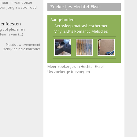
 maar in, want onze
Zoekertjes Hechtel-Eksel
voor jong als voor oud
Aangeboden
tenfeesten
Aerosleep matrasbeschermer
 vol plezier en
Vinyl 2 LP's Romantic Melodies
 Teams van (…)
Plaats uw evenement
Bekijk de hele kalender
Meer zoekertjes in Hechtel-Eksel
Uw zoekertje toevoegen