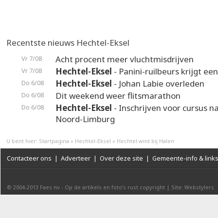
Recentste nieuws Hechtel-Eksel
Acht procent meer vluchtmisdrijven
Vr 7/08
Hechtel-Eksel
- Panini-ruilbeurs krijgt ee
Vr 7/08
Hechtel-Eksel
- Johan Labie overleden
Do 6/08
Dit weekend weer flitsmarathon
Do 6/08
Hechtel-Eksel
- Inschrijven voor cursus n
Do 6/08
Noord-Limburg
U bent hier:
Startpagina
»
Hechtel-Eksel
»
Hechtel wint bij Halen
Contacteer ons
|
Adverteer
|
Over deze site
|
Gemeente-info & link
© 2004-2013
Faes nv
-
Op de artikels en foto’s rust copyright
|
Site: Webstylers