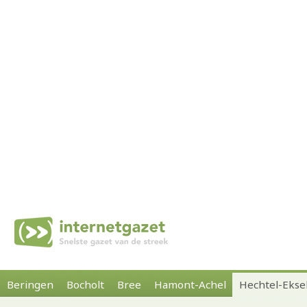
Beringen
Bocholt
Bree
Hamont-Achel
Hechtel-Ekse