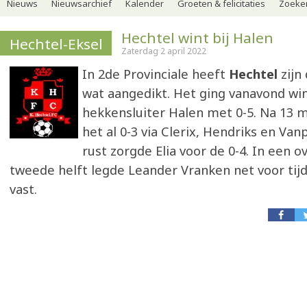
Nieuws
Nieuwsarchief
Kalender
Groeten & felicitaties
Zoeker
Hechtel wint bij Halen
Hechtel-Eksel
Zaterdag 2 april 2022
In 2de Provinciale heeft
Hechtel
zijn
wat aangedikt. Het ging vanavond win
hekkensluiter Halen met 0-5. Na 13 
het al 0-3 via Clerix, Hendriks en Van
rust zorgde Elia voor de 0-4. In een 
tweede helft legde Leander Vranken net voor tijd
vast.