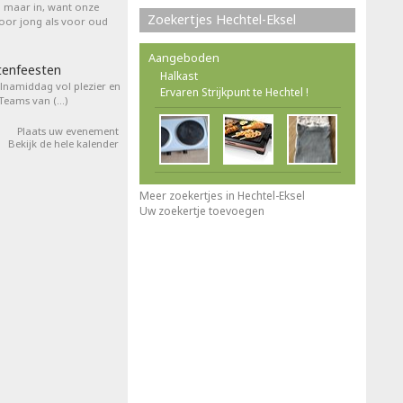
l maar in, want onze
Zoekertjes Hechtel-Eksel
voor jong als voor oud
Aangeboden
tenfeesten
Halkast
elnamiddag vol plezier en
Ervaren Strijkpunt te Hechtel !
 Teams van (…)
Plaats uw evenement
Bekijk de hele kalender
Meer zoekertjes in Hechtel-Eksel
Uw zoekertje toevoegen