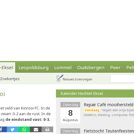
-Eksel
Leopoldsburg
Lommel
Oudsbergen
Peer
Pel
Zoekertjes
Nieuws toevoegen
oi
Kalender Hechtel-Eksel
Repair Café mooihersteld
Zaterdag
t veld van Kinrooi FC. In de
Vandaag
•tegen een vrije bij
8
wart: 0-2 aan de rust. In de
(elektro, kleding, computer, fie
dag
de eindstand vast: 0-3.
Augustus
Fietstocht Teutenfeesten
Zaterdag