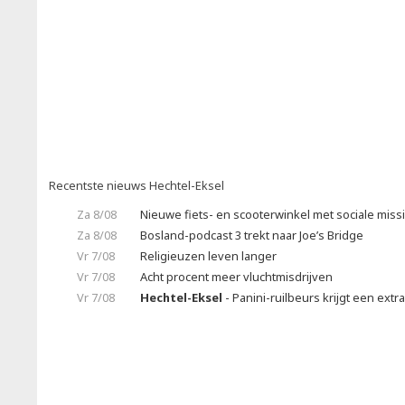
Recentste nieuws Hechtel-Eksel
Za 8/08
Nieuwe fiets- en scooterwinkel met sociale miss
Za 8/08
Bosland-podcast 3 trekt naar Joe’s Bridge
Vr 7/08
Religieuzen leven langer
Vr 7/08
Acht procent meer vluchtmisdrijven
Vr 7/08
Hechtel-Eksel
- Panini-ruilbeurs krijgt een extr