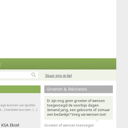
t
Stuur ons je tip!
Groeten & felicitaties
Er zijn nog geen groeten of wensen
drage kunnen uw spullen
toegevoegd de voorbije dagen.
ts…) hersteld worden. (…)
Iemand jarig, een geboorte of zomaar
een bedankje? Voeg uw wensen toe!
 KSA Eksel
Groeten of wensen toevoegen