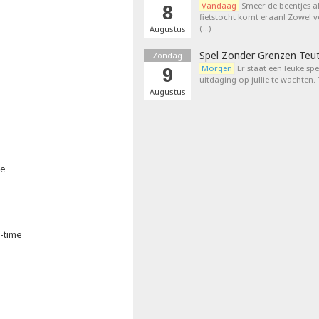
Vandaag
Smeer de beentjes a
8
fietstocht komt eraan! Zowel 
(…)
Augustus
Spel Zonder Grenzen Teu
Zondag
Morgen
Er staat een leuke sp
9
uitdaging op jullie te wachten.
Augustus
ie
a-time