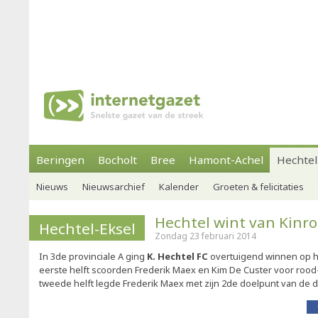
Beringen
Bocholt
Bree
Hamont-Achel
Hechtel
Nieuws
Nieuwsarchief
Kalender
Groeten & felicitaties
Hechtel wint van Kinro
Hechtel-Eksel
Zondag 23 februari 2014
In 3de provinciale A ging
K. Hechtel FC
overtuigend winnen op he
eerste helft scoorden Frederik Maex en Kim De Custer voor rood-z
tweede helft legde Frederik Maex met zijn 2de doelpunt van de 