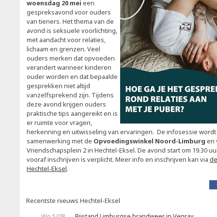
woensdag 20 mei
een
gespreksavond voor ouders
van tieners. Het thema van de
avond is seksuele voorlichting,
met aandacht voor relaties,
lichaam en grenzen. Veel
ouders merken dat opvoeden
verandert wanneer kinderen
ouder worden en dat bepaalde
gesprekken niet altijd
vanzelfsprekend zijn. Tijdens
deze avond krijgen ouders
praktische tips aangereikt en is
er ruimte voor vragen,
herkenning en uitwisseling van ervaringen. De infosessie wordt
samenwerking met de
Opvoedingswinkel Noord-Limburg
en v
Vriendschapsplein 2 in Hechtel-Eksel. De avond start om 19.30 uur
vooraf inschrijven is verplicht. Meer info en inschrijven kan via
de
Hechtel-Eksel
.
Recentste nieuws Hechtel-Eksel
Wo 5/08
Bijstand Limburgse brandweer in Venray