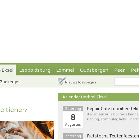
-Eksel
Leopoldsburg
Lommel
Oudsbergen
Peer
Pel
Zoekertjes
Nieuws toevoegen
Kalender Hechtel-Eksel
e tiener?
Repair Café mooihersteld
Zaterdag
•tegen een vrije bijdrage kunne
8
kleding, computer, fiets…) hers
Augustus
Fietstocht Teutenfeesten
Zaterdag