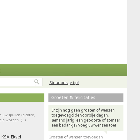
t
Stuur ons je tip!
Groeten & felicitaties
Er zijn nog geen groeten of wensen
n uw spullen (elektro,
toegevoegd de voorbije dagen.
teld worden. (…)
Iemand jarig, een geboorte of zomaar
een bedankje? Voeg uw wensen toe!
 KSA Eksel
Groeten of wensen toevoegen