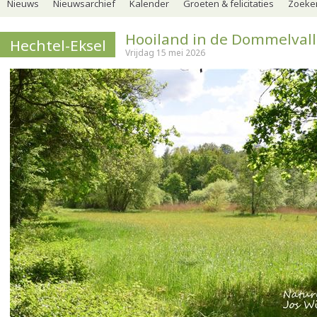
Nieuws
Nieuwsarchief
Kalender
Groeten & felicitaties
Zoeker
Hooiland in de Dommelvall
Hechtel-Eksel
Vrijdag 15 mei 2026