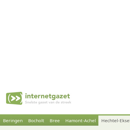
Beringen
Bocholt
Bree
Hamont-Achel
Hechtel-Ekse