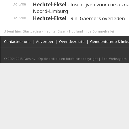
Hechtel-Eksel
- Inschrijven voor cursus n
Do 6/08
Noord-Limburg
Hechtel-Eksel
- Rini Gaemers overleden
Do 6/08
U bent hier:
Startpagina
»
Hechtel-Eksel
»
Hooiland in de Dommelvallei
Contacteer ons
|
Adverteer
|
Over deze site
|
Gemeente-info & link
© 2004-2013
Faes nv
-
Op de artikels en foto’s rust copyright
|
Site: Webstylers