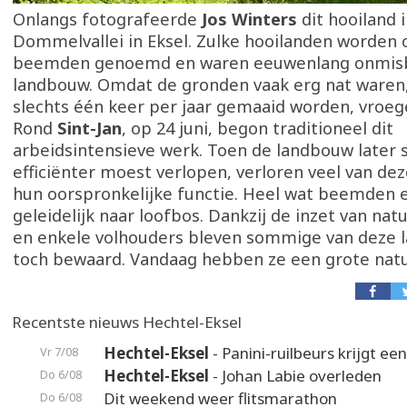
Onlangs fotografeerde
Jos Winters
dit hooiland 
Dommelvallei in Eksel. Zulke hooilanden worden 
beemden genoemd en waren eeuwenlang onmisb
landbouw. Omdat de gronden vaak erg nat waren
slechts één keer per jaar gemaaid worden, vroeg
Rond
Sint-Jan
, op 24 juni, begon traditioneel dit
arbeidsintensieve werk. Toen de landbouw later s
efficiënter moest verlopen, verloren veel van dez
hun oorspronkelijke functie. Heel wat beemden 
geleidelijk naar loofbos. Dankzij de inzet van na
en enkele volhouders bleven sommige van deze 
toch bewaard. Vandaag hebben ze een grote nat
Recentste nieuws Hechtel-Eksel
Hechtel-Eksel
- Panini-ruilbeurs krijgt ee
Vr 7/08
Hechtel-Eksel
- Johan Labie overleden
Do 6/08
Dit weekend weer flitsmarathon
Do 6/08