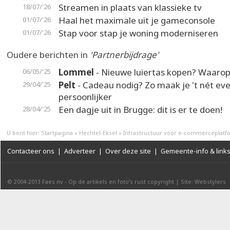
Streamen in plaats van klassieke tv
18/07/'26
Haal het maximale uit je gameconsole
01/07/'26
Stap voor stap je woning moderniseren
01/07/'26
Oudere berichten in
'Partnerbijdrage'
Lommel
- Nieuwe luiertas kopen? Waarop
06/05/'25
Pelt
- Cadeau nodig? Zo maak je 't nét ev
29/04/'25
persoonlijker
Een dagje uit in Brugge: dit is er te doen!
28/04/'25
U bent hier:
Startpagina
»
Hechtel-Eksel
»
Infrastructuur voor e-commerceplatf
Contacteer ons
|
Adverteer
|
Over deze site
|
Gemeente-info & link
© 2004-2013
Faes nv
-
Op de artikels en foto’s rust copyright
|
Site: Webstylers