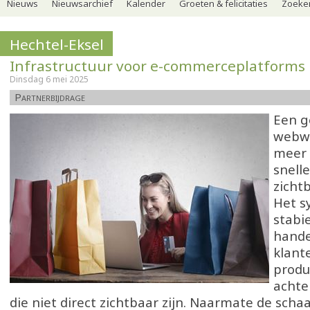
Nieuws
Nieuwsarchief
Kalender
Groeten & felicitaties
Zoeker
Hechtel-Eksel
Infrastructuur voor e-commerceplatforms
Dinsdag 6 mei 2025
Partnerbijdrage
Een g
webwi
meer 
snell
zicht
Het s
stabi
hande
klant
produ
achte
die niet direct zichtbaar zijn. Naarmate de scha