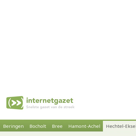
Beringen
Bocholt
Bree
Hamont-Achel
Hechtel-Ekse