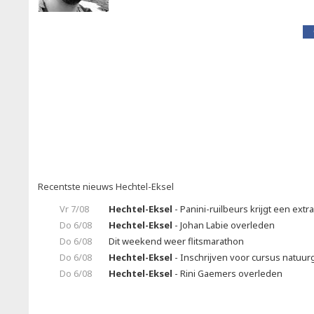
Recentste nieuws Hechtel-Eksel
Vr 7/08
Hechtel-Eksel
- Panini-ruilbeurs krijgt een extr
Do 6/08
Hechtel-Eksel
- Johan Labie overleden
Do 6/08
Dit weekend weer flitsmarathon
Do 6/08
Hechtel-Eksel
- Inschrijven voor cursus natuu
Do 6/08
Hechtel-Eksel
- Rini Gaemers overleden