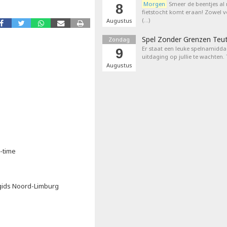
Morgen
Smeer de beentjes al
8
fietstocht komt eraan! Zowel 
(…)
Augustus
Spel Zonder Grenzen Teu
Zondag
Er staat een leuke spelnamiddag
9
uitdaging op jullie te wachten.
Augustus
a-time
rgids Noord-Limburg