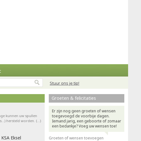
t
Stuur ons je tip!
Groeten & felicitaties
Er zijn nog geen groeten of wensen
rage kunnen uw spullen
toegevoegd de voorbije dagen.
ts…) hersteld worden. (…)
Iemand jarig, een geboorte of zomaar
een bedankje? Voeg uw wensen toe!
 KSA Eksel
Groeten of wensen toevoegen