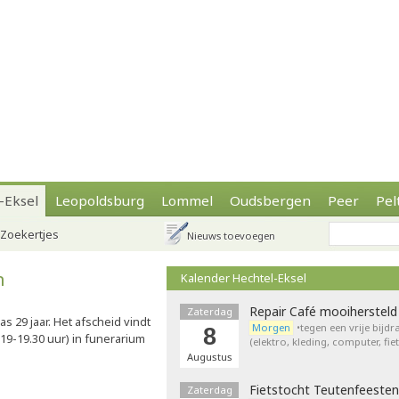
-Eksel
Leopoldsburg
Lommel
Oudsbergen
Peer
Pel
Zoekertjes
Nieuws toevoegen
n
Kalender Hechtel-Eksel
Repair Café mooihersteld
Zaterdag
s 29 jaar. Het afscheid vindt
Morgen
•tegen een vrije bijd
8
(19-19.30 uur) in funerarium
(elektro, kleding, computer, fie
Augustus
Fietstocht Teutenfeesten
Zaterdag