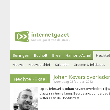
Beringen
Bocholt
Bree
Hamont-Achel
Hechtel
Nieuws
Nieuwsarchief
Kalender
Groeten & felicitaties
Johan Kevers overlede
Hechtel-Eksel
Woensdag 23 februari 2022
Op 19 februari is
Johan Kevers
overleden. Hij wa
plaats in intieme kring. Begroeting: donderdag 
Witters aan de Hoofdstraat.