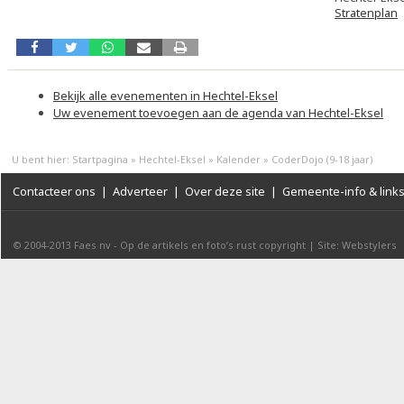
Stratenplan
Bekijk alle evenementen in Hechtel-Eksel
Uw evenement toevoegen aan de agenda van Hechtel-Eksel
U bent hier:
Startpagina
»
Hechtel-Eksel
»
Kalender
»
CoderDojo (9-18 jaar)
Contacteer ons
|
Adverteer
|
Over deze site
|
Gemeente-info & link
© 2004-2013
Faes nv
-
Op de artikels en foto’s rust copyright
|
Site: Webstylers