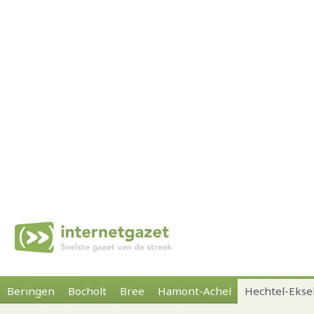
Beringen
Bocholt
Bree
Hamont-Achel
Hechtel-Ekse