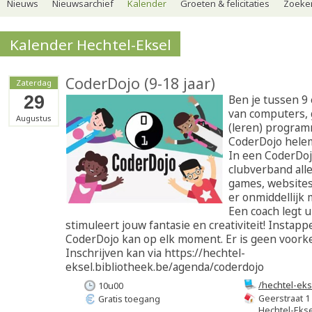
Nieuws
Nieuwsarchief
Kalender
Groeten & felicitaties
Zoeker
Kalender Hechtel-Eksel
CoderDojo (9-18 jaar)
Zaterdag
29
Ben je tussen 9 
van computers, 
Augustus
(leren) program
CoderDojo helema
In een CoderDojo
clubverband alle
games, websites
er onmiddellijk 
Een coach legt ui
stimuleert jouw fantasie en creativiteit! Instapp
CoderDojo kan op elk moment. Er is geen voorke
Inschrijven kan via https://hechtel-
eksel.bibliotheek.be/agenda/coderdojo
/hechtel-eks
10u00
Geerstraat 1
Gratis toegang
Hechtel-Ekse