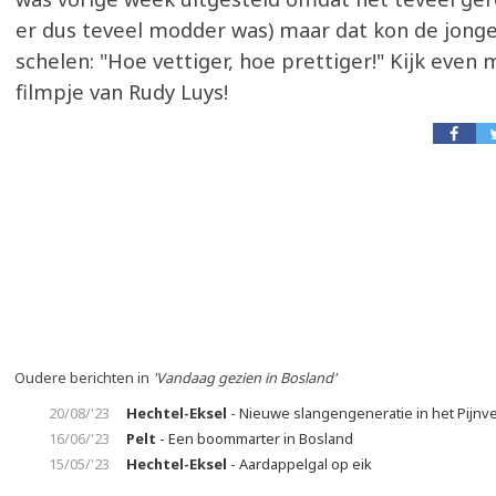
er dus teveel modder was) maar dat kon de jongel
schelen: "Hoe vettiger, hoe prettiger!" Kijk even 
filmpje van Rudy Luys!
Oudere berichten in
'Vandaag gezien in Bosland'
20/08/'23
Hechtel-Eksel
- Nieuwe slangengeneratie in het Pijnv
16/06/'23
Pelt
- Een boommarter in Bosland
15/05/'23
Hechtel-Eksel
- Aardappelgal op eik