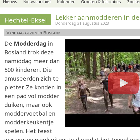
Nieuws
Nieuwsarchief
Kalender
Groeten & felicitaties
Zoeker
Lekker aanmodderen in d
Hechtel-Eksel
Donderdag 31 augustus 2023
Vandaag gezien in Bosland
De
Modderdag
in
Bosland trok deze
namiddag meer dan
500 kinderen. Die
amuseerden zich te
pletter. Ze konden in
een pad vol modder
duiken, maar ook
moddervoetbal en
modderkeukentje
spelen. Het feest
was vorige week uitgesteld omdat het teveel ge