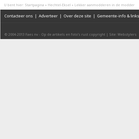
U bent hier:
Startpagina
»
Hechtel-Eksel
»
Lekker aanmodderen in de modder
Contacteer ons
|
Adverteer
|
Over deze site
|
Gemeente-info & link
© 2004-2013
Faes nv
-
Op de artikels en foto’s rust copyright
|
Site: Webstylers