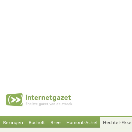
Beringen
Bocholt
Bree
Hamont-Achel
Hechtel-Ekse